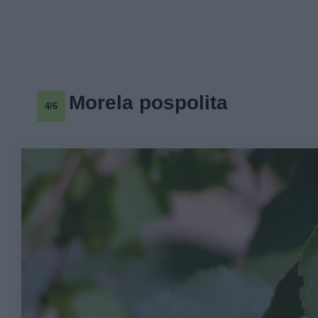
Morela pospolita
4/6