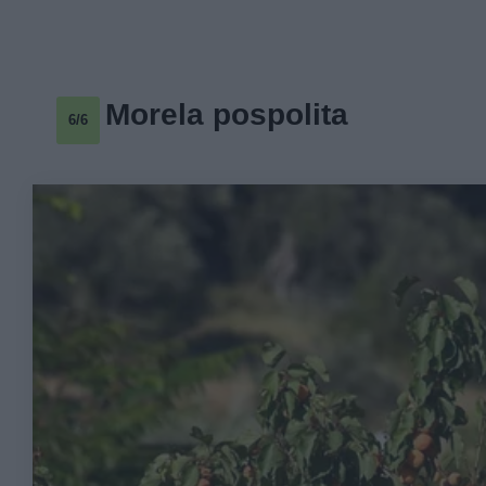
Morela pospolita
6/6