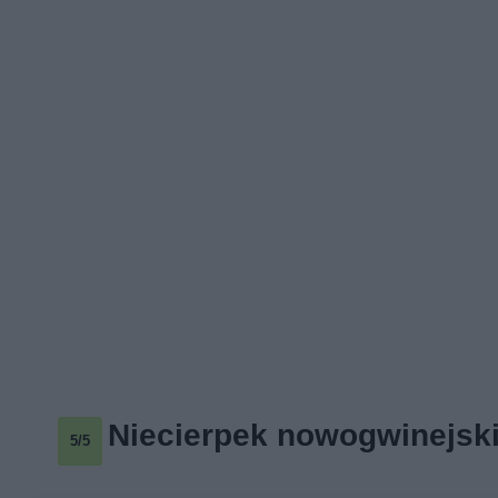
Niecierpek nowogwinejski
5/5