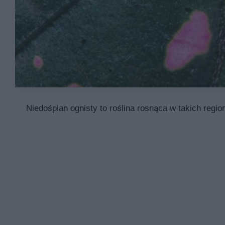
Niedośpian ognisty to roślina rosnąca w takich regi