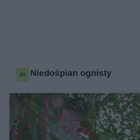
Niedośpian ognisty
2/5