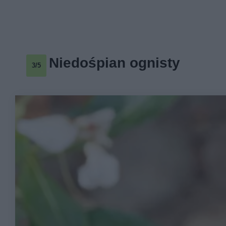
Niedośpian ognisty
3/5