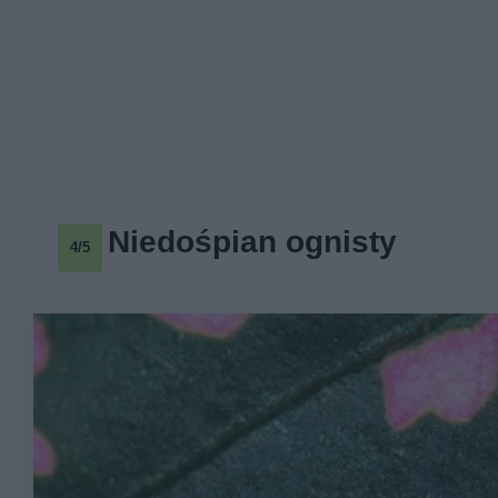
Niedośpian ognisty
4/5