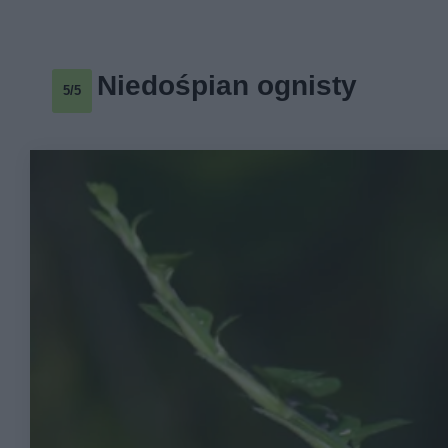
Niedośpian ognisty
5/5