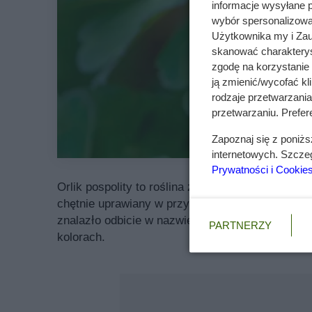
informacje wysyłane 
wybór spersonalizowan
Użytkownika my i Zau
skanować charakterys
zgodę na korzystanie 
ją zmienić/wycofać kl
rodzaje przetwarzani
przetwarzaniu. Prefere
Zapoznaj się z poniż
internetowych. Szcze
Prywatności i Cookie
Orlik pospolity to roślina znana również pod naz
chętnie uprawiany w przydomowych ogrodach. Ory
znalazło odbicie w nazwie rodzajowej rośliny. I
PARTNERZY
kolorach.