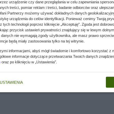
przez urządzenie czy dane przeglądania w celu zapewniania sperson
ych treści, pomiar reklam i treści, badanie odbiorców oraz ulepszan
fani Partnerzy możemy używać dokładnych danych geolokalizacyjn
tykę urządzenia do celów identyfikacji. Ponieważ cenimy Twoją pry
z tych technologii poprzez kliknięcie „Akceptuję”. Zgoda jest dobro
ikając przycisk ustawień prywatności znajdujący się w lewym dolnym
a danych nie wymagają zgody użytkownika, ale masz prawo sprzeciw
ncje będą miały zastosowania tylko na tej witrynie.
szymi informacjami, abyś mógł świadomie i komfortowo korzystać z
gółowe informacje dotyczące przetwarzania Twoich danych znajdzi
s
oraz po kliknięciu w „Ustawienia”.
wą orlik leśny. Spokrewniony z zawilcami i sasankami orlik p
ginalne, ładne kwiaty orlika pospolitego są zaopatrzone w 
stnie wiele odmian hodowlanych orlika o kwiatach pojedynczy
USTAWIENIA