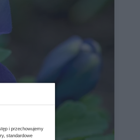
stęp i przechowujemy
ory, standardowe