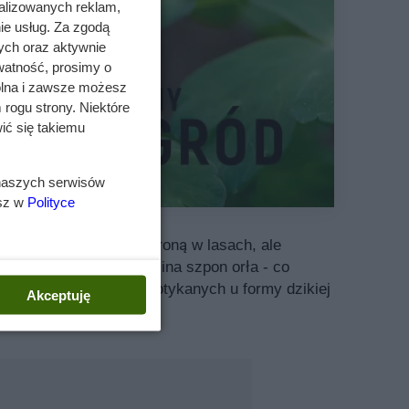
alizowanych reklam,
ie usług. Za zgodą
ych oraz aktywnie
watność, prosimy o
wolna i zawsze możesz
 rogu strony. Niektóre
ić się takiemu
 naszych serwisów
esz w
Polityce
ospolity jest objęty ochroną w lasach, ale
ostrogę, która przypomina szpon orła - co
ch i pełnych oraz niespotykanych u formy dzikiej
Akceptuję