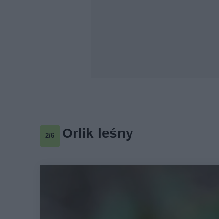
Orlik leśny
2/6