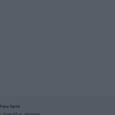
Fajny Ogród
Grupa KB.pl - informacje