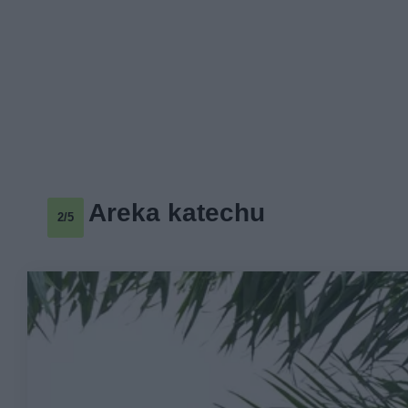
Areka katechu
2/5