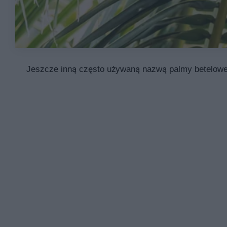
Jeszcze inną często używaną nazwą palmy betelowej j