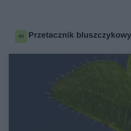
Przetacznik bluszczykow
4/5