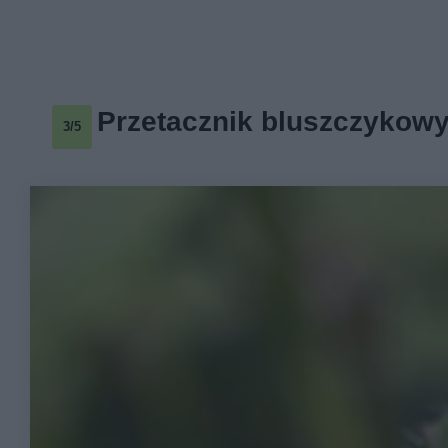
Przetacznik bluszczykow
3/5