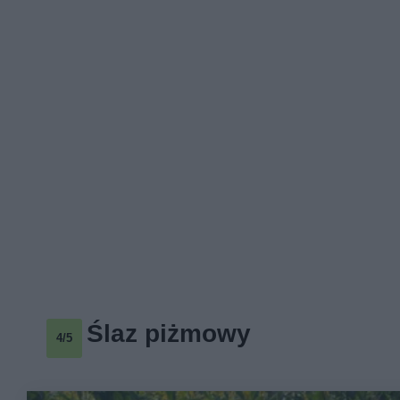
Ślaz piżmowy
4/5