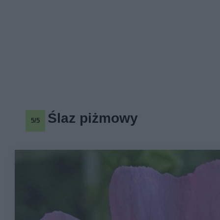
Ślaz piżmowy
5/5