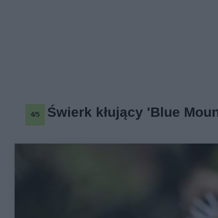
Świerk kłujący 'Blue Moun
4/5