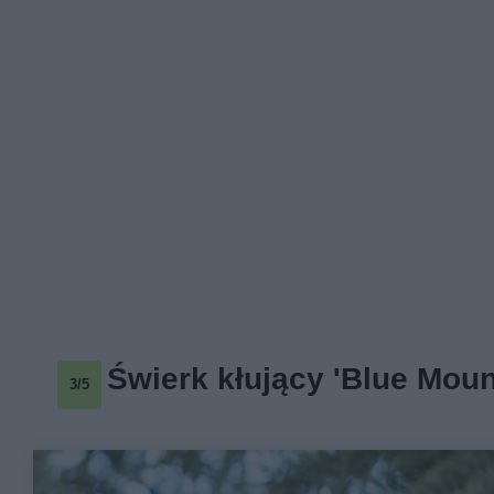
Świerk kłujący 'Blue Moun
3/5