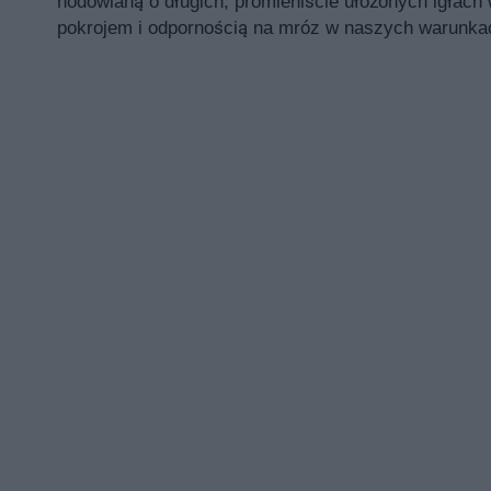
hodowlaną o długich, promieniście ułożonych igłac
pokrojem i odpornością na mróz w naszych warunka