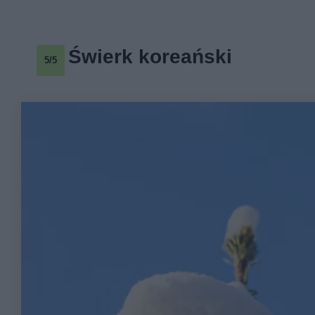
Świerk koreański
5/5