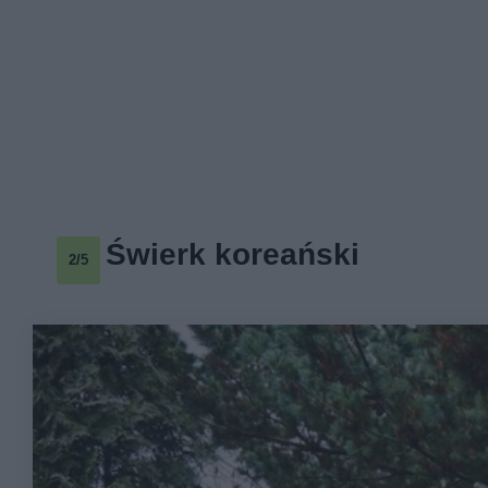
Świerk koreański
2/5