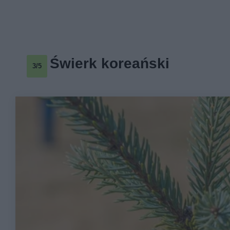
Świerk koreański
3/5