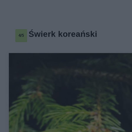
Świerk koreański
4/5