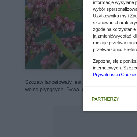
informacje wysyłane 
wybór spersonalizowan
Użytkownika my i Zau
skanować charakterys
zgodę na korzystanie 
ją zmienić/wycofać kl
rodzaje przetwarzani
przetwarzaniu. Prefere
Zapoznaj się z poniż
internetowych. Szcze
Prywatności i Cookie
Szczaw lancetowaty jest rodzimego pochodzenia 
wolno płynących. Bywa uprawiany w ogrodach ja
PARTNERZY