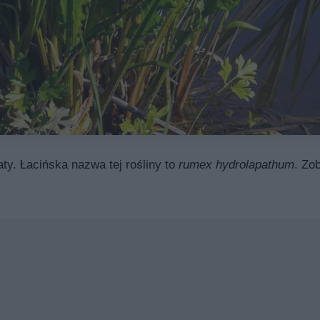
y. Łacińska nazwa tej rośliny to
rumex hydrolapathum
. Zo