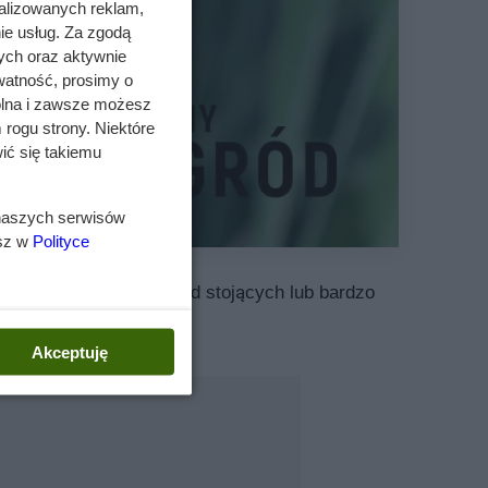
alizowanych reklam,
ie usług. Za zgodą
ych oraz aktywnie
watność, prosimy o
wolna i zawsze możesz
 rogu strony. Niektóre
ić się takiemu
 naszych serwisów
esz w
Polityce
Rośnie nad brzegami wód stojących lub bardzo
Akceptuję