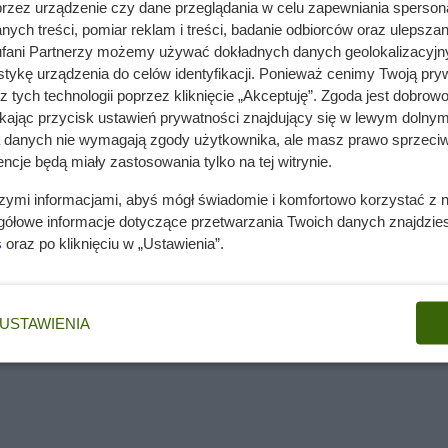
przez urządzenie czy dane przeglądania w celu zapewniania sperson
ych treści, pomiar reklam i treści, badanie odbiorców oraz ulepszan
fani Partnerzy możemy używać dokładnych danych geolokalizacyjn
tykę urządzenia do celów identyfikacji. Ponieważ cenimy Twoją pry
z tych technologii poprzez kliknięcie „Akceptuję”. Zgoda jest dobro
ikając przycisk ustawień prywatności znajdujący się w lewym dolnym
a danych nie wymagają zgody użytkownika, ale masz prawo sprzeciw
ncje będą miały zastosowania tylko na tej witrynie.
szymi informacjami, abyś mógł świadomie i komfortowo korzystać z
gółowe informacje dotyczące przetwarzania Twoich danych znajdzi
s
oraz po kliknięciu w „Ustawienia”.
byliną o bardzo dużych, płaskich liściach odziomkowych. 
ko roślina ozdobna.
USTAWIENIA