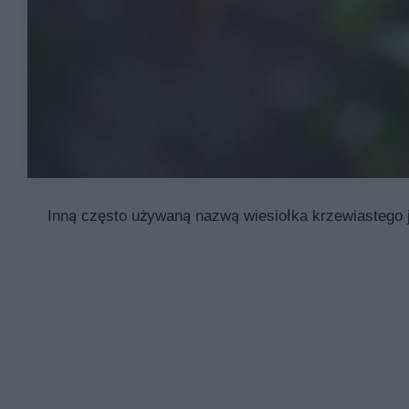
Inną często używaną nazwą wiesiołka krzewiastego j