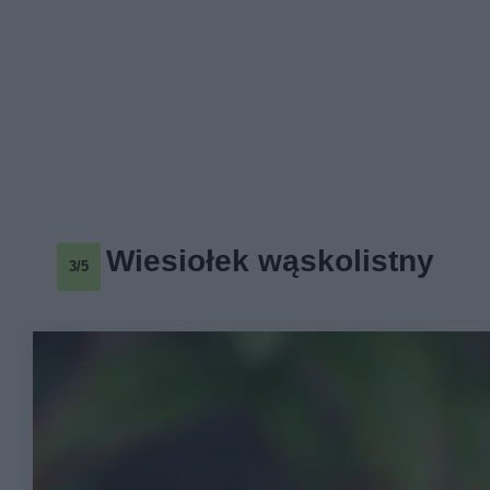
Wiesiołek wąskolistny
3/5