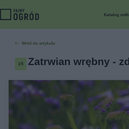
Katalog rośl
Wróć do artykułu
Zatrwian wrębny - zd
1/5