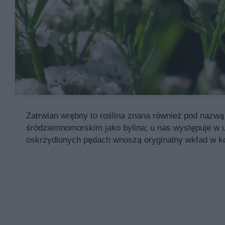
Zatrwian wrębny to roślina znana również pod nazw
śródziemnomorskim jako bylina; u nas występuje w u
oskrzydlonych pędach wnoszą oryginalny wkład w ko