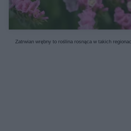
Zatrwian wrębny to roślina rosnąca w takich region