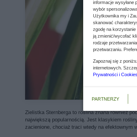
informacje wysyłane 
wybór spersonalizowan
Użytkownika my i Zau
skanować charakterys
zgodę na korzystanie 
ją zmienić/wycofać kl
rodzaje przetwarzani
przetwarzaniu. Prefere
Zapoznaj się z poniż
internetowych. Szcze
Prywatności i Cookie
PARTNERZY
Zielistka Sternberga to roślina znana również po
największą popularnością. Jest klasykiem rośli
zacienione, chociaż traci wtedy na efektownym w