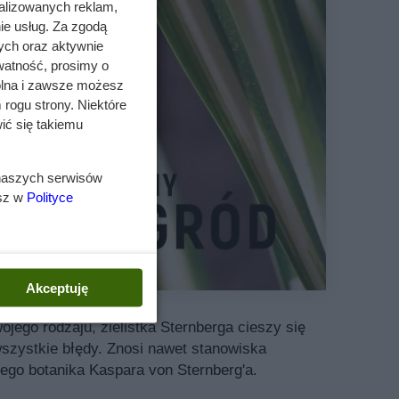
alizowanych reklam,
ie usług. Za zgodą
ych oraz aktywnie
watność, prosimy o
wolna i zawsze możesz
 rogu strony. Niektóre
ić się takiemu
 naszych serwisów
esz w
Polityce
Akceptuję
ojego rodzaju, zielistka Sternberga cieszy się
szystkie błędy. Znosi nawet stanowiska
iego botanika Kaspara von Sternberg'a.