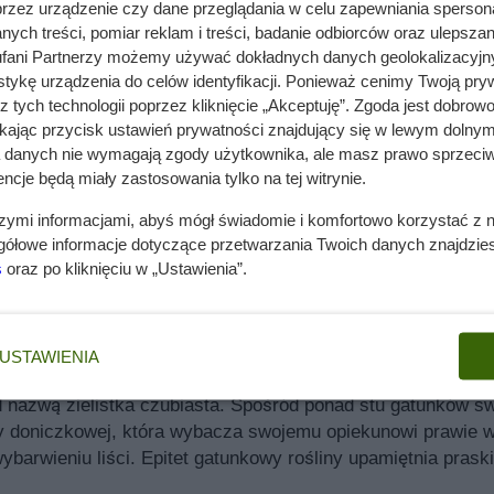
przez urządzenie czy dane przeglądania w celu zapewniania sperson
ych treści, pomiar reklam i treści, badanie odbiorców oraz ulepszan
fani Partnerzy możemy używać dokładnych danych geolokalizacyjn
tykę urządzenia do celów identyfikacji. Ponieważ cenimy Twoją pry
z tych technologii poprzez kliknięcie „Akceptuję”. Zgoda jest dobro
ikając przycisk ustawień prywatności znajdujący się w lewym dolnym
a danych nie wymagają zgody użytkownika, ale masz prawo sprzeciw
ncje będą miały zastosowania tylko na tej witrynie.
szymi informacjami, abyś mógł świadomie i komfortowo korzystać z
gółowe informacje dotyczące przetwarzania Twoich danych znajdzi
s
oraz po kliknięciu w „Ustawienia”.
USTAWIENIA
d nazwą zielistka czubiasta. Spośród ponad stu gatunków sw
ny doniczkowej, która wybacza swojemu opiekunowi prawie w
ybarwieniu liści. Epitet gatunkowy rośliny upamiętnia prask