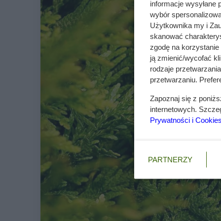
informacje wysyłane 
wybór spersonalizowan
Użytkownika my i Zau
skanować charakterys
zgodę na korzystanie 
ją zmienić/wycofać kl
rodzaje przetwarzani
przetwarzaniu. Prefere
Zapoznaj się z poniż
internetowych. Szcze
Prywatności i Cookie
PARTNERZY