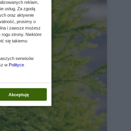
alizowanych reklam,
ie usług. Za zgodą
ych oraz aktywnie
watność, prosimy o
wolna i zawsze możesz
 rogu strony. Niektóre
ić się takiemu
 naszych serwisów
esz w
Polityce
Akceptuję