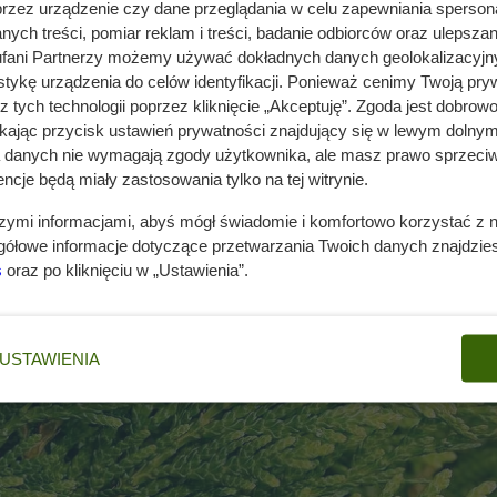
przez urządzenie czy dane przeglądania w celu zapewniania sperson
ych treści, pomiar reklam i treści, badanie odbiorców oraz ulepszan
fani Partnerzy możemy używać dokładnych danych geolokalizacyjn
tykę urządzenia do celów identyfikacji. Ponieważ cenimy Twoją pry
z tych technologii poprzez kliknięcie „Akceptuję”. Zgoda jest dobro
ikając przycisk ustawień prywatności znajdujący się w lewym dolnym
a danych nie wymagają zgody użytkownika, ale masz prawo sprzeciw
ncje będą miały zastosowania tylko na tej witrynie.
szymi informacjami, abyś mógł świadomie i komfortowo korzystać z
gółowe informacje dotyczące przetwarzania Twoich danych znajdzi
s
oraz po kliknięciu w „Ustawienia”.
USTAWIENIA