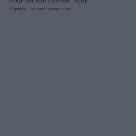
Epipremnum złociste 'N'joy'
pnącze
Trudność uprawy: łatwa