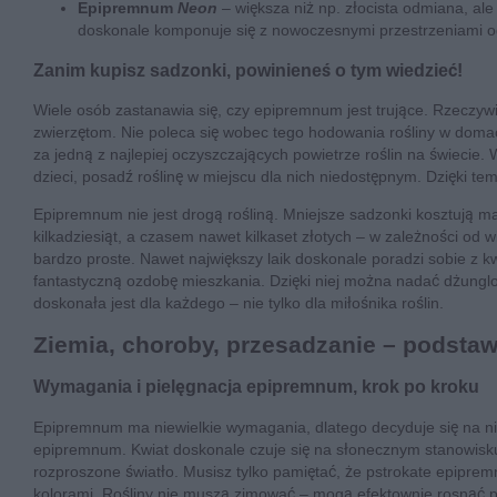
Epipremnum
Neon
– większa niż np. złocista odmiana, a
doskonale komponuje się z nowoczesnymi przestrzeniami o
Zanim kupisz sadzonki, powinieneś o tym wiedzieć!
Wiele osób zastanawia się, czy epipremnum jest trujące. Rzeczywi
zwierzętom. Nie poleca się wobec tego hodowania rośliny w domac
za jedną z najlepiej oczyszczających powietrze roślin na świecie
dzieci, posadź roślinę w miejscu dla nich niedostępnym. Dzięki tem
Epipremnum nie jest drogą rośliną. Mniejsze sadzonki kosztują ma
kilkadziesiąt, a czasem nawet kilkaset złotych – w zależności od 
bardzo proste. Nawet największy laik doskonale poradzi sobie z 
fantastyczną ozdobę mieszkania. Dzięki niej można nadać dżungl
doskonała jest dla każdego – nie tylko dla miłośnika roślin.
Ziemia, choroby, przesadzanie – pods
Wymagania i pielęgnacja epipremnum, krok po kroku
Epipremnum ma niewielkie wymagania, dlatego decyduje się na nią 
epipremnum. Kwiat doskonale czuje się na słonecznym stanowisku,
rozproszone światło. Musisz tylko pamiętać, że pstrokate epipre
kolorami. Rośliny nie muszą zimować – mogą efektownie rosnąć pr