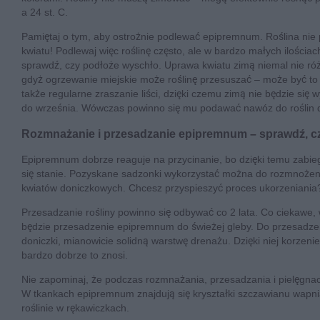
a 24 st. C.
Pamiętaj o tym, aby ostrożnie podlewać epipremnum. Roślina nie 
kwiatu! Podlewaj więc roślinę często, ale w bardzo małych ilośc
sprawdź, czy podłoże wyschło. Uprawa kwiatu zimą niemal nie róż
gdyż ogrzewanie miejskie może roślinę przesuszać – może być to te
także regularne zraszanie liści, dzięki czemu zimą nie będzie si
do września. Wówczas powinno się mu podawać nawóz do roślin do
Rozmnażanie i przesadzanie epipremnum – sprawdź, cz
Epipremnum dobrze reaguje na przycinanie, bo dzięki temu zabie
się stanie. Pozyskane sadzonki wykorzystać można do rozmnożenia
kwiatów doniczkowych. Chcesz przyspieszyć proces ukorzeniania
Przesadzanie rośliny powinno się odbywać co 2 lata. Co ciekawe,
będzie przesadzenie epipremnum do świeżej gleby. Do przesadze
doniczki, mianowicie solidną warstwę drenażu. Dzięki niej korze
bardzo dobrze to znosi.
Nie zapominaj, że podczas rozmnażania, przesadzania i pielęgnac
W tkankach epipremnum znajdują się kryształki szczawianu wapnia,
roślinie w rękawiczkach.