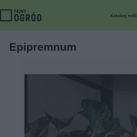
Katalog rośl
Epipremnum