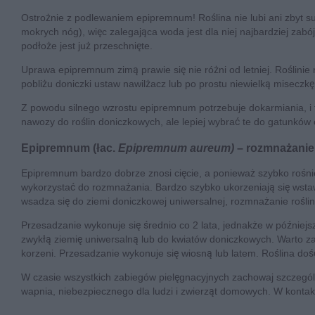
Ostrożnie z podlewaniem epipremnum! Roślina nie lubi ani zbyt 
mokrych nóg), więc zalegająca woda jest dla niej najbardziej zabó
podłoże jest już przeschnięte.
Uprawa epipremnum zimą prawie się nie różni od letniej. Roślini
pobliżu doniczki ustaw nawilżacz lub po prostu niewielką miseczk
Z powodu silnego wzrostu epipremnum potrzebuje dokarmiania, i
nawozy do roślin doniczkowych, ale lepiej wybrać te do gatunków o
Epipremnum (łac.
Epipremnum aureum)
– rozmnażanie 
Epipremnum bardzo dobrze znosi cięcie, a ponieważ szybko rośn
wykorzystać do rozmnażania. Bardzo szybko ukorzeniają się wsta
wsadza się do ziemi doniczkowej uniwersalnej, rozmnażanie rośliny
Przesadzanie wykonuje się średnio co 2 lata, jednakże w późniejs
zwykłą ziemię uniwersalną lub do kwiatów doniczkowych. Warto z
korzeni. Przesadzanie wykonuje się wiosną lub latem. Roślina dość
W czasie wszystkich zabiegów pielęgnacyjnych zachowaj szczególną
wapnia, niebezpiecznego dla ludzi i zwierząt domowych. W kontak