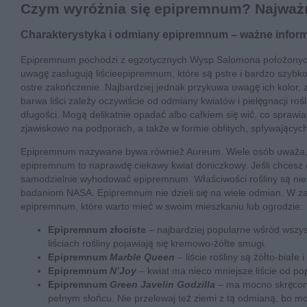
Czym wyróżnia się epipremnum? Najważn
Charakterystyka i odmiany epipremnum – ważne inform
Epipremnum pochodzi z egzotycznych Wysp Salomona położonych n
uwagę zasługują liścieepipremnum, które są pstre i bardzo szybko s
ostre zakończenie. Najbardziej jednak przykuwa uwagę ich kolor, zie
barwa liści zależy oczywiście od odmiany kwiatów i pielęgnacji 
długości. Mogą delikatnie opadać albo całkiem się wić, co spraw
zjawiskowo na podporach, a także w formie obfitych, spływającyc
Epipremnum nazywane bywa również Aureum. Wiele osób uważa, że 
epipremnum to naprawdę ciekawy kwiat doniczkowy. Jeśli chcesz 
samodzielnie wyhodować epipremnum. Właściwości rośliny są nies
badaniom NASA. Epipremnum nie dzieli się na wiele odmian. W zas
epipremnum, które warto mieć w swoim mieszkaniu lub ogrodzie:
Epipremnum złociste
– najbardziej popularne wśród wszyst
liściach rośliny pojawiają się kremowo-żółte smugi.
Epipremnum
Marble Queen
– liście rośliny są żółto-bia
Epipremnum
N’Joy
– kwiat ma nieco mniejsze liście od po
Epipremnum
Green Javelin Godzilla
– ma mocno skręcone,
pełnym słońcu. Nie przelewaj też ziemi z tą odmianą, bo mo