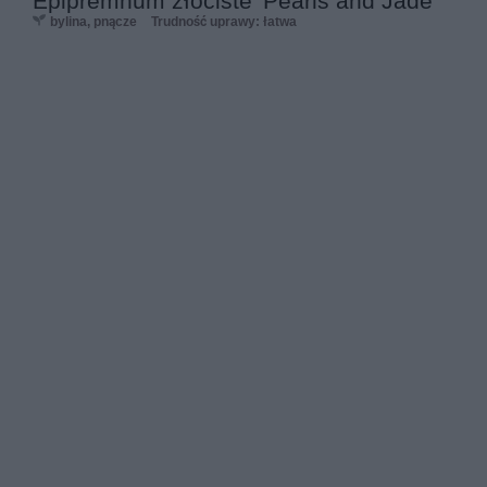
Epipremnum złociste 'Pearls and Jade'
bylina, pnącze
Trudność uprawy: łatwa