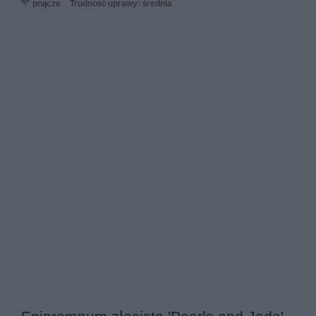
pnącze
Trudność uprawy: średnia