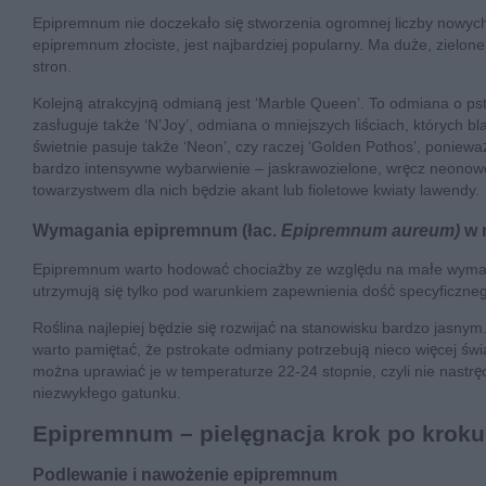
Epipremnum nie doczekało się stworzenia ogromnej liczby nowych 
epipremnum złociste, jest najbardziej popularny. Ma duże, zielon
stron.
Kolejną atrakcyjną odmianą jest ‘Marble Queen’. To odmiana o pst
zasługuje także ‘N’Joy’, odmiana o mniejszych liściach, któryc
świetnie pasuje także ‘Neon’, czy raczej ‘Golden Pothos’, ponie
bardzo intensywne wybarwienie – jaskrawozielone, wręcz neonowe
towarzystwem dla nich będzie akant lub fioletowe kwiaty lawendy.
Wymagania epipremnum (łac.
Epipremnum aureum)
w 
Epipremnum warto hodować chociażby ze względu na małe wymagania
utrzymują się tylko pod warunkiem zapewnienia dość specyficzneg
Roślina najlepiej będzie się rozwijać na stanowisku bardzo jasny
warto pamiętać, że pstrokate odmiany potrzebują nieco więcej świ
można uprawiać je w temperaturze 22-24 stopnie, czyli nie nastr
niezwykłego gatunku.
Epipremnum – pielęgnacja krok po kroku
Podlewanie i nawożenie epipremnum