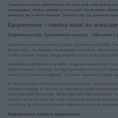
Tajemnicza nazwa epipremnum nie kryje pod sobą żadnej szcze
wymagające, można spotkać je w biurach i budynkach użytecz
zobaczyć go w wielu domach. Dowiedz się, jak uprawiać epipr
Epipremnum – idealny kwiat do mieszkan
Epipremnum (łac.
Epipremnum aureum)
– kilka słów o
Epipremnum złociste pochodzi z Wysp Salomona na Pacyfiku. Sta
bardzo ładna. Na dodatek ma wspaniałe, pstre liście, które jeszc
o żółto-zielonym kolorze. Mogą osiągnąć aż 4-5 m długości! Delikat
Największą ozdobą rośliny są liście – mają sercowaty kształt i sk
żółtawo-zielone i pstrokate. Im więcej promieni słonecznych doci
odmiany lub sposobu pielęgnacji. Ta roślina naprawdę wygląda zj
W uprawie można spotkać jeszcze jeden gatunek –
Epipremnum 
niektórzy uważają, że ‘Aureum’ to tylko jedna nazwa odmiany
Epi
wspaniały kwiat doniczkowy. Warto odwiedzić sklep ogrodniczy i k
znalazło się na szczycie listy roślin, które mają zdolność do oczy
wyróżniają 20 roślin doniczkowych odpowiedzialnych za wyłapywa
Najciekawsze odmiany epipremnum