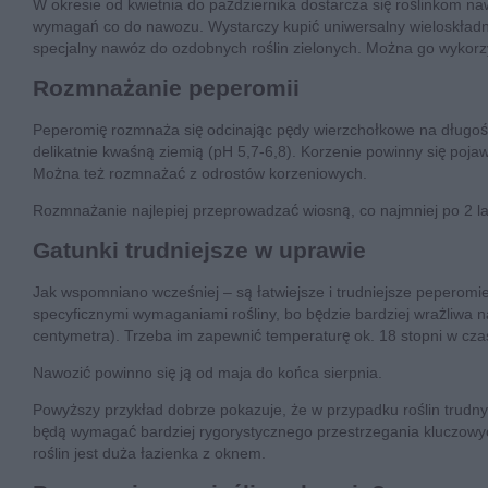
W okresie od kwietnia do października dostarcza się roślinkom na
wymagań co do nawozu. Wystarczy kupić uniwersalny wieloskładni
specjalny nawóz do ozdobnych roślin zielonych. Można go wykorz
Rozmnażanie peperomii
Peperomię rozmnaża się odcinając pędy wierzchołkowe na długość 
delikatnie kwaśną ziemią (pH 5,7-6,8). Korzenie powinny się poj
Można też rozmnażać z odrostów korzeniowych.
Rozmnażanie najlepiej przeprowadzać wiosną, co najmniej po 2 lata
Gatunki trudniejsze w uprawie
Jak wspomniano wcześniej – są łatwiejsze i trudniejsze peperomi
specyficznymi wymaganiami rośliny, bo będzie bardziej wrażliwa 
centymetra). Trzeba im zapewnić temperaturę ok. 18 stopni w czasi
Nawozić powinno się ją od maja do końca sierpnia.
Powyższy przykład dobrze pokazuje, że w przypadku roślin trudny
będą wymagać bardziej rygorystycznego przestrzegania kluczowych
roślin jest duża łazienka z oknem.