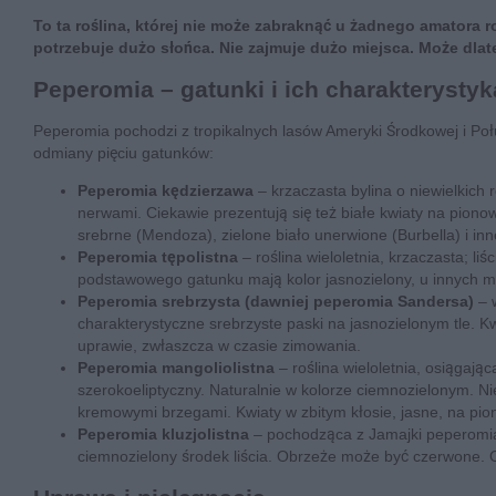
To ta roślina, której nie może zabraknąć u żadnego amatora r
potrzebuje dużo słońca. Nie zajmuje dużo miejsca. Może dla
Peperomia – gatunki i ich charakterystyk
Peperomia pochodzi z tropikalnych lasów Ameryki Środkowej i Poł
odmiany pięciu gatunków:
Peperomia kędzierzawa
– krzaczasta bylina o niewielkic
nerwami. Ciekawie prezentują się też białe kwiaty na piono
srebrne (Mendoza), zielone biało unerwione (Burbella) i inn
Peperomia tępolistna
– roślina wieloletnia, krzaczasta; l
podstawowego gatunku mają kolor jasnozielony, u innych mo
Peperomia srebrzysta (dawniej peperomia Sandersa)
– 
charakterystyczne srebrzyste paski na jasnozielonym tle. K
uprawie, zwłaszcza w czasie zimowania.
Peperomia mangoliolistna
– roślina wieloletnia, osiągają
szerokoeliptyczny. Naturalnie w kolorze ciemnozielonym. Ni
kremowymi brzegami. Kwiaty w zbitym kłosie, jasne, na pion
Peperomia kluzjolistna
– pochodząca z Jamajki peperomia o
ciemnozielony środek liścia. Obrzeże może być czerwone. 