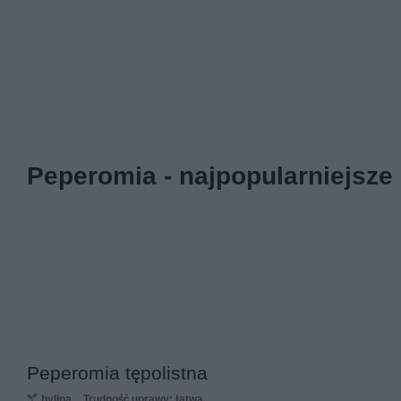
Peperomia - najpopularniejsze 
Peperomia tępolistna
bylina
Trudność uprawy: łatwa