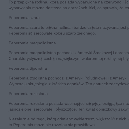
To przepiękna roślina, która posiada wybarwione na czerwono liś
wybarwienia można dostrzec na obrzeżach liści, co sprawia, że te
Peperomia szara
Peperomia szara to piękna roślina i bardzo często nazywana jest p
Peperomii są sercowate koloru szaro zielonego.
Peperomia magnoliolistna
Peperomia magnoliolistna pochodzi z Ameryki Środkowej i dorasta d
Charakterystyczną cechą i największym walorem tej rośliny, są bły
Peperomia tępolistna
Peperomia tępolistna pochodzi z Ameryki Południowej i z Ameryki 
Wyrastają skrętolegle z krótkich ogonków. Ten gatunek zdecydowa
Peperomia rozesłana
Peperomia rozesłana posiada wspinające się pędy, osiągające naw
jasnozielone, sercowate i błyszczące. Ten kwiat doniczkowy zakwi
Niezależnie od tego, którą odmianę wybierzesz, większość z nich
to Peperomia może nie rozwijać się prawidłowo.