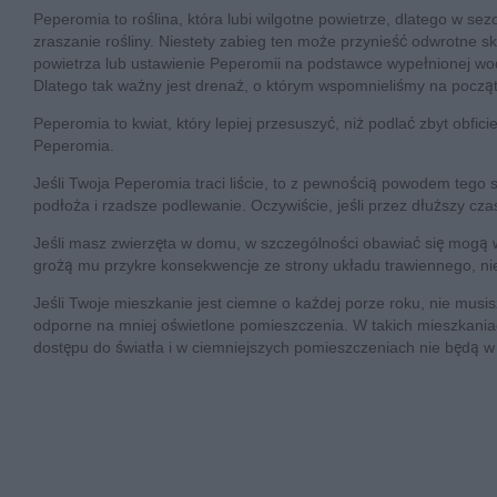
Peperomia to roślina, która lubi wilgotne powietrze, dlatego w se
zraszanie rośliny. Niestety zabieg ten może przynieść odwrotne 
powietrza lub ustawienie Peperomii na podstawce wypełnionej wod
Dlatego tak ważny jest drenaż, o którym wspomnieliśmy na począ
Peperomia to kwiat, który lepiej przesuszyć, niż podlać zbyt obfici
Peperomia.
Jeśli Twoja Peperomia traci liście, to z pewnością powodem tego 
podłoża i rzadsze podlewanie. Oczywiście, jeśli przez dłuższy cza
Jeśli masz zwierzęta w domu, w szczególności obawiać się mogą właśc
grożą mu przykre konsekwencje ze strony układu trawiennego, nie
Jeśli Twoje mieszkanie jest ciemne o każdej porze roku, nie musi
odporne na mniej oświetlone pomieszczenia. W takich mieszkaniac
dostępu do światła i w ciemniejszych pomieszczeniach nie będą w