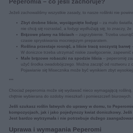
Peperomia – co jeśli zachoruje?
Jeżeli zachowaliśmy wszystkie zasady, to nasze roślinki nie powin
Zbyt drobne liście, wyciągnięte łodygi
– za mało światła
nie chcą się rozrastać, a łodygi wydłużają się, to znaczy, że
Brązowe plamy na liściach
– zagrzybienie. Trzeba usunąć 
czasie spryskiwania mocniejszym preparatem.
Roślina przestaje rosnąć, a liście tracą soczystą barwę
–
W doniczce trzeba utrzymać niskie zawilgocenie, zapewnić do
Małe brązowe robaczki na spodzie liścia
– peperomię zaa
użyć środka owadobójczego. Można zacząć od roztworu z oct
Pojawianie się Misecznika może być wynikiem zbyt wysokiej
***
Chociaż peperomia może się wydawać nieco wymagającą rośliną, t
chętnie wybierana do ozdoby mieszkań i pomieszczeń biurowych.
Jeśli szukasz roślin łatwych do uprawy w domu, to Peperomie
kompozycjach, jak i jako pojedynczy kwiat doniczkowy. Jeśli
Jest bardzo wytrzymała i nie potrzebuje dużego zaangażowan
Uprawa i wymagania Peperomi