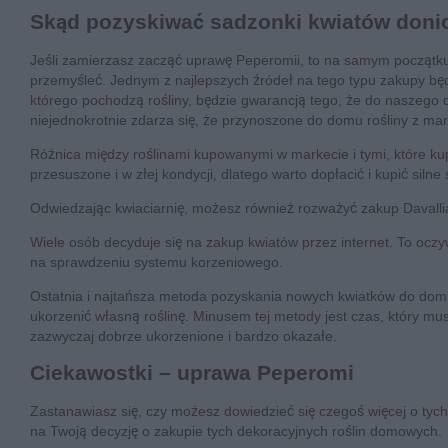
Skąd pozyskiwać sadzonki kwiatów don
Jeśli zamierzasz zacząć uprawę Peperomii, to na samym początku
przemyśleć. Jednym z najlepszych źródeł na tego typu zakupy będą
którego pochodzą rośliny, będzie gwarancją tego, że do naszego 
niejednokrotnie zdarza się, że przynoszone do domu rośliny z mar
Różnica między roślinami kupowanymi w markecie i tymi, które ku
przesuszone i w złej kondycji, dlatego warto dopłacić i kupić siln
Odwiedzając kwiaciarnię, możesz również rozważyć zakup Davallia
Wiele osób decyduje się na zakup kwiatów przez internet. To oczyw
na sprawdzeniu systemu korzeniowego.
Ostatnia i najtańsza metoda pozyskania nowych kwiatków do dom
ukorzenić własną roślinę. Minusem tej metody jest czas, który mus
zazwyczaj dobrze ukorzenione i bardzo okazałe.
Ciekawostki – uprawa Peperomi
Zastanawiasz się, czy możesz dowiedzieć się czegoś więcej o tych
na Twoją decyzję o zakupie tych dekoracyjnych roślin domowych.