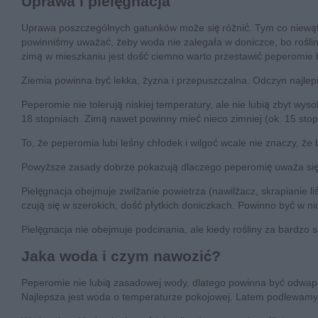
Uprawa i pielęgnacja
Uprawa poszczególnych gatunków może się różnić. Tym co niewątpl
powinniśmy uważać, żeby woda nie zalegała w doniczce, bo roślinki
zimą w mieszkaniu jest dość ciemno warto przestawić peperomie b
Ziemia powinna być lekka, żyzna i przepuszczalna. Odczyn najlepi
Peperomie nie tolerują niskiej temperatury, ale nie lubią zbyt wys
18 stopniach. Zimą nawet powinny mieć nieco zimniej (ok. 15 stopni
To, że peperomia lubi leśny chłodek i wilgoć wcale nie znaczy, że
Powyższe zasady dobrze pokazują dlaczego peperomię uważa się 
Pielęgnacja obejmuje zwilżanie powietrza (nawilżacz, skrapianie li
czują się w szerokich, dość płytkich doniczkach. Powinno być w
Pielęgnacja nie obejmuje podcinania, ale kiedy rośliny za bardzo 
Jaka woda i czym nawozić?
Peperomie nie lubią zasadowej wody, dlatego powinna być odwapni
Najlepsza jest woda o temperaturze pokojowej. Latem podlewamy r