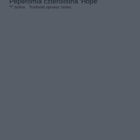
Peperomia czterolistna 'Hope'
bylina
Trudność uprawy: łatwa