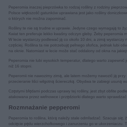
Peperomia inaczej pieprzówka to rodzaj rośliny z rodziny pieprzo
Polsce większość gatunków uprawiana jest jako rośliny doniczkowe
o których nie można zapominać.
Rośliny te nie są trudne w uprawie. Jedyne czego wymagają to ży
Kwiat ten preferuje lekko kwaśny odczyn gleby. Żeby peperomia m
W lecie wystarczy podlewać ją co około 10 dni, a zimą wystarczy n
częściej. Roślina ta nie potrzebuję pełnego słońca, jednak lubi o
na oknie. Natomiast w lecie może stać oddalony od okna na jakiejś
Peperomia nie lubi wysokich temperatur, dlatego warto zapewnić 
niż 16 stopni.
Peperomii nie nawozimy zimą, ale latem możemy nawozić ją przy 
przecieranie liści wilgotną ściereczką. Obydwa te zabiegi usuną war
Częstymi błędami podczas uprawy tej rośliny, jest zbyt obfite po
atakowana przez wełnowce i przędziorki dlatego warto sprawdzać i 
Rozmnażanie pepperomi
Peperomia to roślina, którą należy stale odmładzać. Szacuje się,
odcięcie pędu wierzchołkowego i zanurzeniu go w ukorzeniaczu.