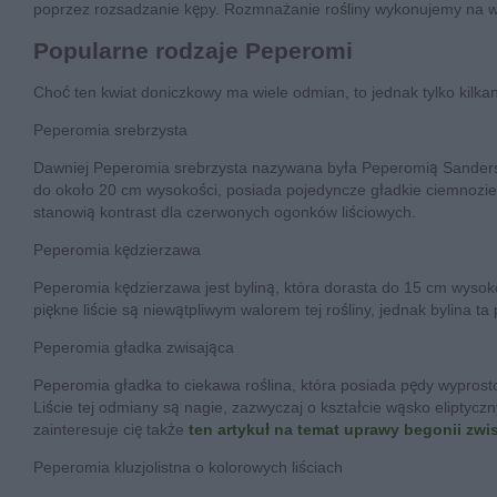
poprzez rozsadzanie kępy. Rozmnażanie rośliny wykonujemy na wi
Popularne rodzaje Peperomi
Choć ten kwiat doniczkowy ma wiele odmian, to jednak tylko kilka
Peperomia srebrzysta
Dawniej Peperomia srebrzysta nazywana była Peperomią Sandersa. 
do około 20 cm wysokości, posiada pojedyncze gładkie ciemnozielo
stanowią kontrast dla czerwonych ogonków liściowych.
Peperomia kędzierzawa
Peperomia kędzierzawa jest byliną, która dorasta do 15 cm wysoko
piękne liście są niewątpliwym walorem tej rośliny, jednak bylina t
Peperomia gładka zwisająca
Peperomia gładka to ciekawa roślina, która posiada pędy wyprosto
Liście tej odmiany są nagie, zazwyczaj o kształcie wąsko eliptycz
zainteresuje cię także
ten artykuł na temat uprawy begonii zwi
Peperomia kluzjolistna o kolorowych liściach