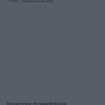
bylina
Trudność uprawy: łatwa
Peperomia drzewidłolistna