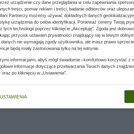
przez urządzenie czy dane przeglądania w celu zapewniania sperson
dporna na choroby i szkodniki.
ych treści, pomiar reklam i treści, badanie odbiorców oraz ulepszan
fani Partnerzy możemy używać dokładnych danych geolokalizacyjn
inę to a najczęściej niszczące ją szkodniki to . minikiwi
tykę urządzenia do celów identyfikacji. Ponieważ cenimy Twoją pry
cinania.
z tych technologii poprzez kliknięcie „Akceptuję”. Zgoda jest dobro
ikając przycisk ustawień prywatności znajdujący się w lewym dolnym
a danych nie wymagają zgody użytkownika, ale masz prawo sprzeciw
ncje będą miały zastosowania tylko na tej witrynie.
szymi informacjami, abyś mógł świadomie i komfortowo korzystać z
gółowe informacje dotyczące przetwarzania Twoich danych znajdzi
s
oraz po kliknięciu w „Ustawienia”.
USTAWIENIA