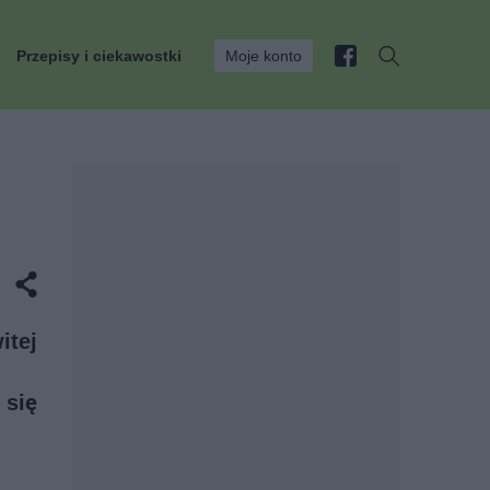
Przepisy i ciekawostki
Moje konto
itej
 się