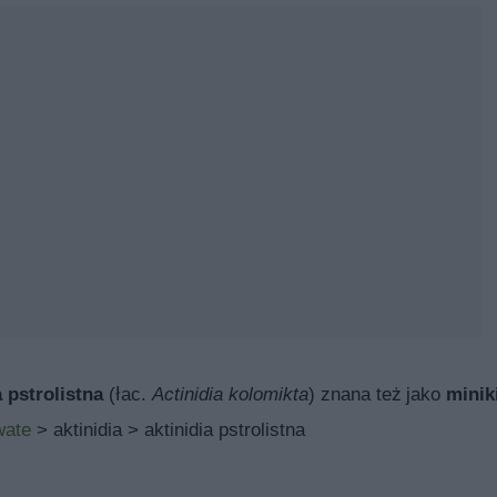
a pstrolistna
(łac.
Actinidia kolomikta
) znana też jako
minik
wate
> aktinidia > aktinidia pstrolistna