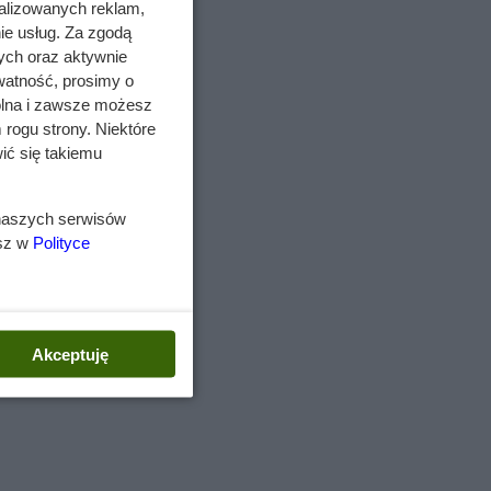
alizowanych reklam,
ie usług. Za zgodą
ych oraz aktywnie
watność, prosimy o
wolna i zawsze możesz
 rogu strony. Niektóre
ić się takiemu
 naszych serwisów
esz w
Polityce
Akceptuję