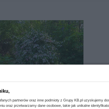
ctinidia kolomikta
to pnącze.
 minikiwi
y i Daleki Wschód Rosji, a w polskich warunkach nadaje się
 przydomowy, balkon, taras, ogród wiejski, ogród japoński i 
ą ozdobne kwiaty, przyjemny zapach, ciekawy pokrój, ozdobn
liści, spożywcze, pokarm dla owadów i jadalne owoce. Minik
latach osiąga wysokość od 300 do 600 cm i szerokość od 20
sty, pnący, rozkrzewiony, rozgałęziony, wzniesiony i gęsty.
tóre kwitną w miesiącach maj i czerwiec. Liście rośliny są
iku,
fanych partnerów oraz inne podmioty z Grupy KB.pl uzyskujemy do
ju , wrześniu i październiku . Minikiwi najbardziej lubi
niu oraz przetwarzamy dane osobowe, takie jak unikalne identyfikat
 uprawa jest umiarkowanie trudny. Idealny odczyn gleby to