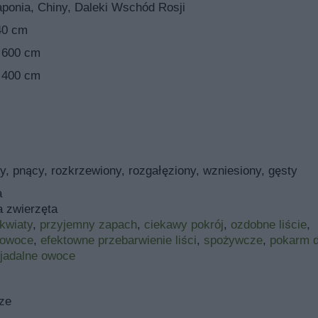
aponia, Chiny, Daleki Wschód Rosji
40 cm
 600 cm
 400 cm
y, pnący, rozkrzewiony, rozgałęziony, wzniesiony, gęsty
a
a zwierzęta
kwiaty
,
przyjemny zapach
,
ciekawy pokrój
,
ozdobne liście
,
 owoce
,
efektowne przebarwienie liści
,
spożywcze
,
pokarm d
jadalne owoce
ze