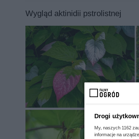
Aktinidia pstrolistna znana pod łacińską nazwą
a
Wygląd aktinidii pstrolistnej
Inne nazwy aktinidii pstrolistnej to między innymi
Jej miejsce pochodzenia to Korea, Japonia, Chin
miejsc uprawy takich jak ogród orientalny, ogród
naturalny.
Podstawowymi walorami aktinidii pstrolistnej s
liście, ozdobne owoce, efektowne przebarwienie 
jest jadalna.
Minikiwi rośnie rocznie od 30 do 40 cm i po 10 
400 cm. Pokrój aktinidii pstrolistnej jest rozłoży
Minikiwi ma kwiaty w kolorach takich jak biały k
Drogi użytkown
wielobarwne i jajowate
My, naszych 1162 zau
Minikiwi to roślina, którą sadzimy w kwietniu , ma
informacje na urządze
stanowisko słoneczne lub półzacienione, a sama