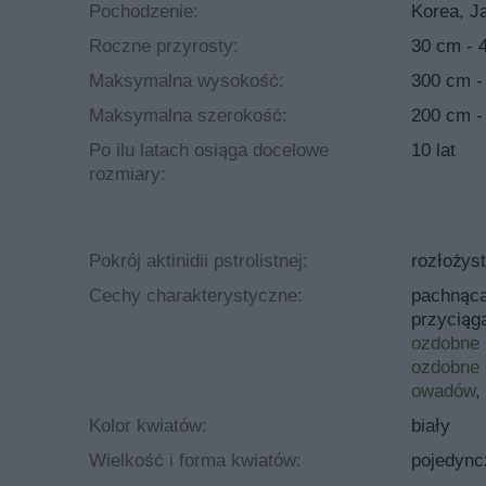
Pochodzenie:
Korea, J
Roczne przyrosty:
30 cm - 
Maksymalna wysokość:
300 cm -
Maksymalna szerokość:
200 cm -
Po ilu latach osiąga docelowe
10 lat
rozmiary:
Pokrój aktinidii pstrolistnej:
rozłożyst
Cechy charakterystyczne:
pachnąc
przyciąg
ozdobne 
ozdobne
owadów
,
Kolor kwiatów:
biały
Wielkość i forma kwiatów:
pojedync