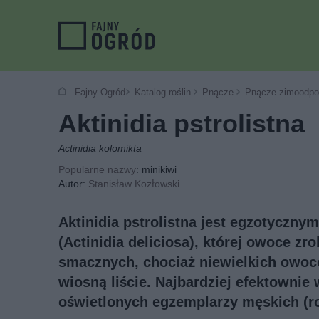
Fajny Ogród
Katalog roślin
Pnącze
Pnącze zimoodpo
Aktinidia pstrolistna
Actinidia kolomikta
Popularne nazwy
: minikiwi
Autor:
Stanisław Kozłowski
Aktinidia pstrolistna jest egzotyczny
(Actinidia deliciosa), której owoce zro
smacznych, chociaż niewielkich owocó
wiosną liście. Najbardziej efektownie 
oświetlonych egzemplarzy męskich (r