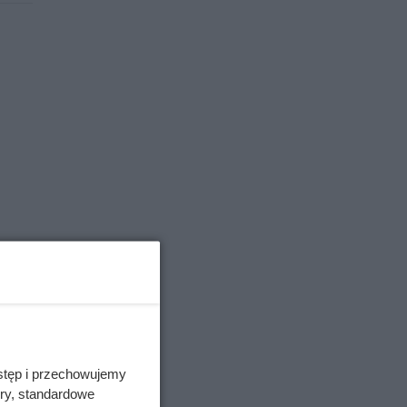
 do
ogród
e
iwi
0 do
stęp i przechowujemy
ory, standardowe