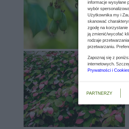
informacje wysyłane 
obojętny lub lekko kwaśny. Roślina jest bardzo o
wybór spersonalizowan
Użytkownika my i Zau
Najczęściej spotykane choroby dotykające tą rośl
skanować charakterys
wymaga nawożenia i potrzebuje cyklicznego przy
zgodę na korzystanie 
ją zmienić/wycofać kl
rodzaje przetwarzani
przetwarzaniu. Prefere
Zapoznaj się z poniż
internetowych. Szcze
Prywatności i Cookie
PARTNERZY