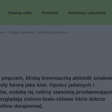
Katalog roślin
Poradniki
Aranżacja i zabudowa
rne
Pnącze ogrodowe
Aktinidia pstrolistna
m pnączem, bliską krewniaczką aktinidii smakow
biły furorę jako kiwi. Oprócz jadalnych i
w, ozdobę tej rośliny stanowią przebarwiające
wyglądają zielono-biało-różowe liście dobrze
oślina dwupienna).