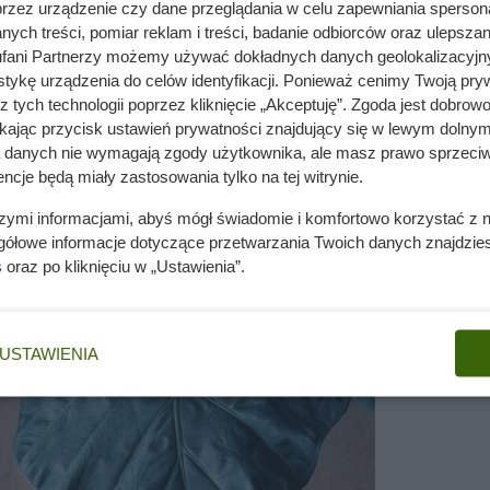
przez urządzenie czy dane przeglądania w celu zapewniania sperson
 'Regal Shields'
(łac.
Alocasia 'Regal Shields'
) znana też ja
ych treści, pomiar reklam i treści, badanie odbiorców oraz ulepszan
 regal shields
fani Partnerzy możemy używać dokładnych danych geolokalizacyjn
ate
> alokazja > alokazja 'Regal Shields'
tykę urządzenia do celów identyfikacji. Ponieważ cenimy Twoją pry
z tych technologii poprzez kliknięcie „Akceptuję”. Zgoda jest dobro
ikając przycisk ustawień prywatności znajdujący się w lewym dolnym
a danych nie wymagają zgody użytkownika, ale masz prawo sprzeciw
ncje będą miały zastosowania tylko na tej witrynie.
zwą
alocasia 'regal shields'
to bylina.
szymi informacjami, abyś mógł świadomie i komfortowo korzystać z
ymi alokazja regal shields
gółowe informacje dotyczące przetwarzania Twoich danych znajdzi
s
oraz po kliknięciu w „Ustawienia”.
a w polskich warunkach nadaje się do miejsc uprawy takich 
ą ciekawy pokrój, ozdobne liście i zimozielona. Alokazja reg
USTAWIENIA
120 cm i po 5 latach osiąga wysokość od 30 do 120 cm i
shields' jest wyprostowany, rozłożysty, kępiasty i wzniesion
ch jak jasnozielony i białawy które kwitną w miesiącach