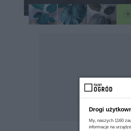
alokazja-regalshields-1
Drogi użytkown
My, naszych 1160 zau
informacje na urządze