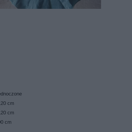
mnnozielone i sercowate
 marcu i kwietniu . Alokazja regal shields najbardziej lubi
wa jest umiarkowanie trudny. Idealny odczyn gleby to lekko
i szkodniki.
inę to a najczęściej niszczące ją szkodniki to przędziorki.
otrzebuje cyklicznego przycinania.
ednoczone
120 cm
120 cm
90 cm