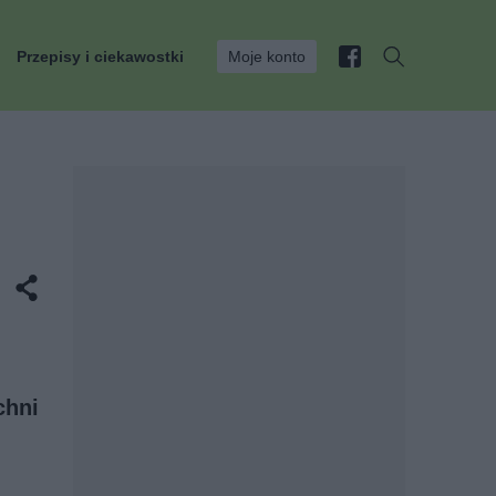
Przepisy i ciekawostki
Moje konto
chni