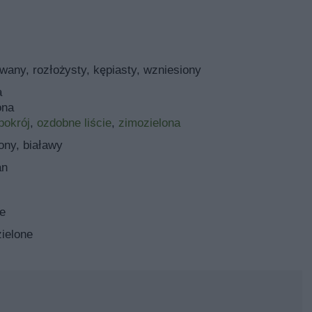
wany, rozłożysty, kępiasty, wzniesiony
a
ona
pokrój
,
ozdobne liście
,
zimozielona
ony, białawy
an
e
ielone