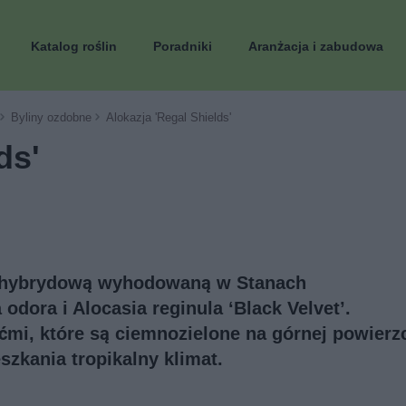
Katalog roślin
Poradniki
Aranżacja i zabudowa
Byliny ozdobne
Alokazja 'Regal Shields'
ds'
ną hybrydową wyhodowaną w Stanach
odora i Alocasia reginula ‘Black Velvet’.
ćmi, które są ciemnozielone na górnej powierz
zkania tropikalny klimat.