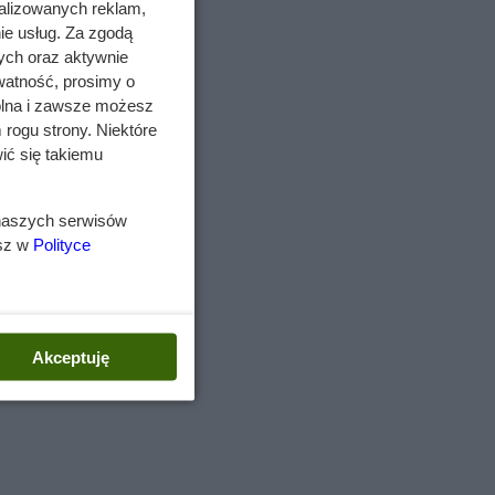
alizowanych reklam,
ko
ie usług. Za zgodą
ych oraz aktywnie
watność, prosimy o
wolna i zawsze możesz
 rogu strony. Niektóre
ić się takiemu
 naszych serwisów
esz w
Polityce
jak
al
Akceptuję
y.