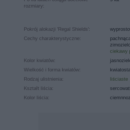
rozmiary:
Pokrój alokazji 'Regal Shields':
wyprosto
Cechy charakterystyczne:
pachnąc
zimoziel
ciekawy 
Kolor kwiatów:
jasnoziel
Wielkość i forma kwiatów:
kwiatost
Rodzaj ulistnienia:
liściaste
Kształt liścia:
sercowat
Kolor liścia:
ciemnnoz