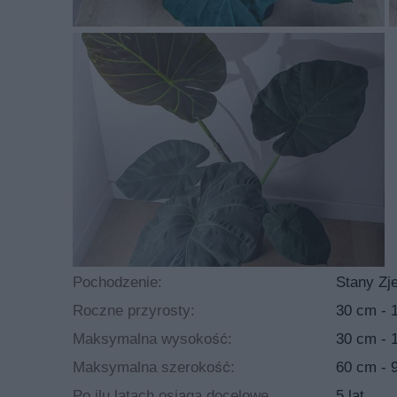
czerwiec, lipiec i sierpień. Liście rośliny są cie
Alokazja regal shields to roślina, którą sadzimy w
stanowisko półzacienione lub jasne, a sama upra
kwaśny. Roślina jest bardzo odporna na choroby 
Najczęściej spotykane choroby dotykające tą rośl
alokazja regal shields wymaga nawożenia i nie p
Pochodzenie:
Stany Zj
Roczne przyrosty:
30 cm - 
Maksymalna wysokość:
30 cm - 
Maksymalna szerokość:
60 cm - 
Po ilu latach osiąga docelowe
5 lat