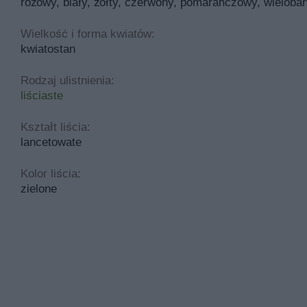
różowy, biały, żółty, czerwony, pomarańczowy, wieloba
Wielkość i forma kwiatów:
kwiatostan
Rodzaj ulistnienia:
liściaste
Kształt liścia:
lancetowate
Kolor liścia:
zielone