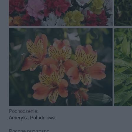
Krasnolica ma kwiaty w kolorach takich jak różowy, bia
i wrzesień. Liście rośliny są zielone i lancetowate
Lilia Inków to roślina, którą sadzimy w kwietniu , maju 
umiarkowanie trudny. Idealny odczyn gleby to lekko kwa
Najczęściej spotykane choroby dotykające tą roślinę to 
cyklicznego przycinania.
Pochodzenie:
Ameryka Południowa
Roczne przyrosty: