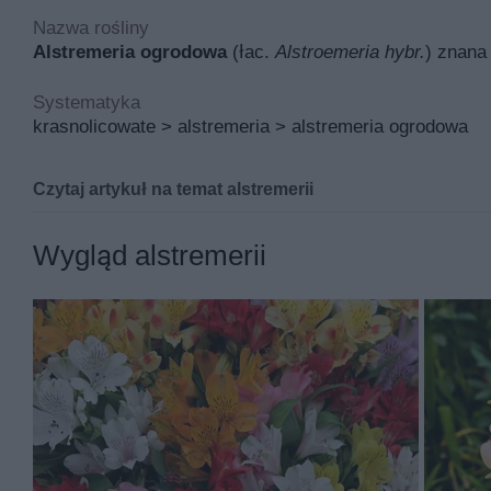
Nazwa rośliny
Alstremeria ogrodowa
(łac.
Alstroemeria hybr.
) znana
Systematyka
krasnolicowate > alstremeria > alstremeria ogrodowa
Czytaj artykuł na temat alstremerii
Alstremeria ogrodowa znana pod łacińską nazwą
alstro
Wygląd alstremerii
Inne nazwy alstremerii to między innymi alstromeria, kra
Jej miejsce pochodzenia to Ameryka Południowa, a w po
naturalny.
Podstawowymi walorami alstremerii są ozdobne kwiaty, c
Krasnolica rośnie rocznie od 30 do 90 cm i po 2 latach 