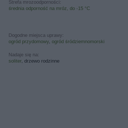
Żywotnik Zachodni Golden Brabant
Strefa mrozoodporności:
średnia odporność na mróz, do -15 °C
Żywotnik Zachodni Mr Bowling Ball
Azalia wielkokwiatowa Silver Slipper
Dogodne miejsca uprawy:
ogród przydomowy
,
ogród śródziemnomorski
Nadaje się na:
soliter
, drzewo rodzinne