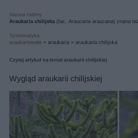
Nazwa rośliny
Araukaria chilijska
(łac.
Araucaria araucana
) znana te
Systematyka
araukariowate
> araukaria > araukaria chilijska
Czytaj artykuł na temat araukarii chilijskiej
Małpie drzewo (Araucaria chili
Wygląd araukarii chilijskiej
W naszych warunkach bardzo chętnie decydujemy się n
ogrodzie, zalicza się araukaria chilijska. Warto dowiedzi
Jeśli szukasz więcej porad i informacji, sprawdź także
z
Małpie drzewo - charakterystyka