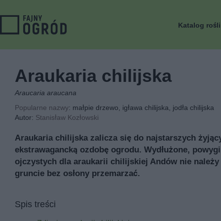
Katalog rośl
Araukaria chilijska
Araucaria araucana
Popularne nazwy
: małpie drzewo, igława chilijska, jodła chilijska
Autor:
Stanisław Kozłowski
Araukaria chilijska zalicza się do najstarszych żyj
ekstrawagancką ozdobę ogrodu. Wydłużone, powygina
ojczystych dla araukarii chilijskiej Andów nie na
gruncie bez osłony przemarzać.
Spis treści