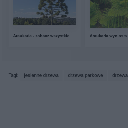
Araukaria - zobacz wszystkie
Araukaria wyniosła
Tagi:
jesienne drzewa
drzewa parkowe
drzewa