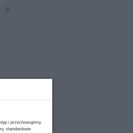
nana
ie
stęp i przechowujemy
ory, standardowe