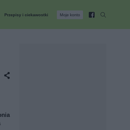
Przepisy i ciekawostki
Moje konto
onia
a