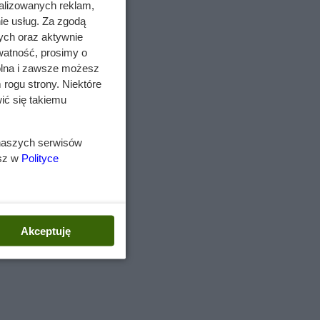
niste
alizowanych reklam,
yć od
ie usług. Za zgodą
ych oraz aktywnie
watność, prosimy o
m.
wolna i zawsze możesz
 rogu strony. Niektóre
owe
ić się takiemu
 naszych serwisów
esz w
Polityce
ią.
Akceptuję
, jak
roby