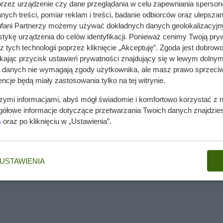
j. Dorastają do 40 cm wysokości, a pod ziemią znajdziemy włók
przez urządzenie czy dane przeglądania w celu zapewniania sperson
duże i sercowate. Ich kolor w zależności od kultywarów może b
ych treści, pomiar reklam i treści, badanie odbiorców oraz ulepszan
m begonii domowej jest oskrzydlona torebka.
fani Partnerzy możemy używać dokładnych danych geolokalizacyjn
tykę urządzenia do celów identyfikacji. Ponieważ cenimy Twoją pry
 są jej piękne kwiaty. Są one największym walorem dekoracyjny
z tych technologii poprzez kliknięcie „Akceptuję”. Zgoda jest dobro
b pojedyncze w białym, żółtym, różowym, pomarańczowym lub
ikając przycisk ustawień prywatności znajdujący się w lewym dolnym
ominają wyglądem różyczki. Begonia Elatior ma rozdzielnopłci
a danych nie wymagają zgody użytkownika, ale masz prawo sprzeciw
ncje będą miały zastosowania tylko na tej witrynie.
 natomiast 5-działkowe z jednym słupkiem to żeńskie. Warto
ź także
ten artykuł o uprawie begonii bulwiastej
.
szymi informacjami, abyś mógł świadomie i komfortowo korzystać z
gółowe informacje dotyczące przetwarzania Twoich danych znajdzi
 - jak wygląda uprawa i pielęgnacja tej
s
oraz po kliknięciu w „Ustawienia”.
o znać kilka podstawowych zasad, które ułatwią nam dbanie o n
USTAWIENIA
ę drenażu i odpływ. Tyczy się to zarówno sadzenia w ogrodzie
niesie nadmiaru wody w doniczce i mogą zacząć się pojawiać cho
 dobre, gdyż powodują opadanie kwiatów i liści.
iednią glebę i stanowisko. Zdecydowanie lepszy jest dobór