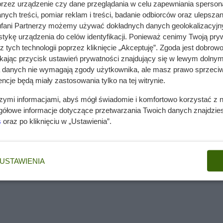
przez urządzenie czy dane przeglądania w celu zapewniania sperson
ybierają baldachową formę. Cała róża może wynieść od 8 do nawe
ych treści, pomiar reklam i treści, badanie odbiorców oraz ulepszan
t sulforafan, który doskonale sprawdza się w profilaktyce
fani Partnerzy możemy używać dokładnych danych geolokalizacyjn
konale chroni oczy przed szkodliwymi promieniami słonecznym
tykę urządzenia do celów identyfikacji. Ponieważ cenimy Twoją pry
z tych technologii poprzez kliknięcie „Akceptuję”. Zgoda jest dobro
y sobą wyglądem i wymaganiami uprawowymi. Wśród nich wymien
ikając przycisk ustawień prywatności znajdujący się w lewym dolnym
a danych nie wymagają zgody użytkownika, ale masz prawo sprzeciw
eż jako brokuł szparagowy. Rzeczywiście brokuł gałązkowy
ncje będą miały zastosowania tylko na tej witrynie.
eśnie wyróżnia się licznymi pędami zakończonymi fioletowymi
okuł gałązkowy jest jeszcze bogatszy we wszystkie składniki
szymi informacjami, abyś mógł świadomie i komfortowo korzystać z
 cię także
ten artykuł o uprawie kapusty pak choi
?
gółowe informacje dotyczące przetwarzania Twoich danych znajdzi
ę wysoką mrozoodpornością. Jednocześnie uprawa brokułów w
s
oraz po kliknięciu w „Ustawienia”.
horoby, które dopadają warzywa kapustne.
ne. Możliwa jest uprawa zarówno w gruncie, jak i również tune
aje się do mrożenia, chociaż można spożywać ją również na
USTAWIENIA
ra cieszy się ogromną popularnością. Sadzenie może odbywać
ią. Po ok. 1,5 miesiąca sadzonki wydają dojrzałe kwiaty gotow