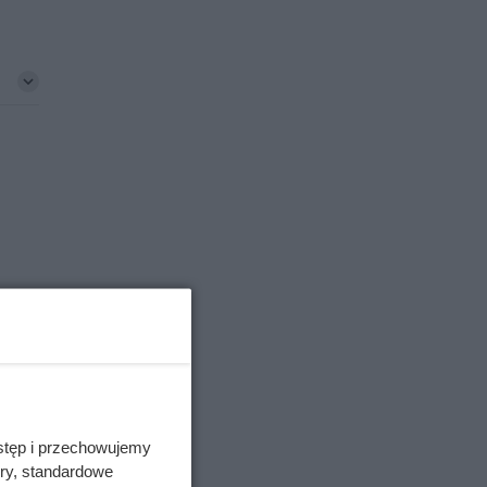
ale
da
stęp i przechowujemy
ory, standardowe
je