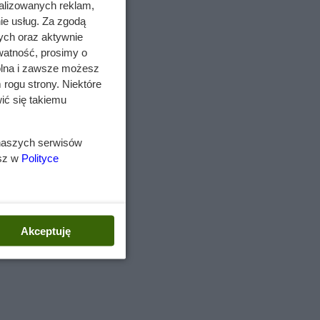
alizowanych reklam,
t 25
ie usług. Za zgodą
ych oraz aktywnie
i.
watność, prosimy o
wolna i zawsze możesz
imy:
 rogu strony. Niektóre
ić się takiemu
 naszych serwisów
esz w
Polityce
lach.
Akceptuję
 się
e do