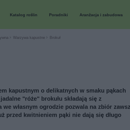
Katalog roślin
Poradniki
Aranżacja i zabudowa
ywna
Warzywa kapustne
Brokuł
wem kapustnym o delikatnych w smaku pąkach
jadalne "róże" brokułu składają się z
a we własnym ogrodzie pozwala na zbiór zaws
ż przed kwitnieniem pąki nie dają się długo