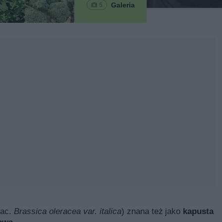
Galeria
5
łac.
Brassica oleracea var. italica
) znana też jako
kapusta