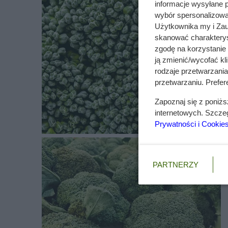
informacje wysyłane 
się kwiaty brokuła, które w dojrzałym stadium prz
wybór spersonalizowan
cm średnicy. Do największych zalet tego warzywa jes
Użytkownika my i Zau
antynowotworowej. Jednocześnie ta substancja dos
skanować charakterys
zgodę na korzystanie 
Istnieją odmiany brokuła, które różnią się międz
ją zmienić/wycofać kl
rodzaje przetwarzani
Brokuł gałązkowy
– często określany równi
przetwarzaniu. Prefere
charakteryzuje się szparagową nutą. Jednocz
pąkami. W porównaniu do zwykłego brokuła br
Zapoznaj się z poniż
odżywcze oraz witaminy. A może zainteresuje
internetowych. Szcze
Chronos
- odmiany brokuła wyróżniające si
Prywatności i Cookie
ogrodzie tej odmiany jest odporna na różne c
Cezar
- sadzonki określane jako średniowczes
Ta odmiana warzyw kapustnych doskonale nad
PARTNERZY
świeżo.
Sebastian
– odmiana warzyw kapustnych, któ
zarówno wczesną wiosną, jak i również jesien
spożycia.