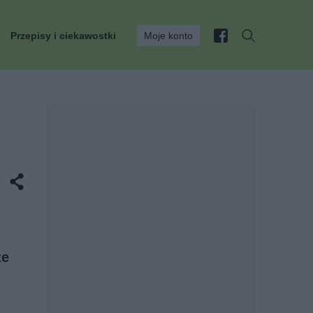
Przepisy i ciekawostki
Moje konto
ze