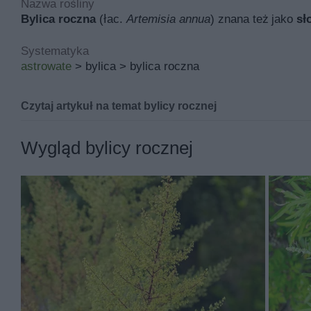
Nazwa rośliny
Bylica roczna
(łac.
Artemisia annua
) znana też jako
sł
Systematyka
astrowate
> bylica > bylica roczna
Czytaj artykuł na temat bylicy rocznej
Bylica roczna - informacje, wł
Wygląd bylicy rocznej
Bylica roczna, tak jak i mozga trzcinowata, to roślina,
jej temat, wiedzieć, jak wygląda oraz jakie ma właściwoś
jest dostępna.
Jeśli szukasz więcej porad i informacji, sprawdź także
z
Bylica roczna - skąd pochodzi i czym si