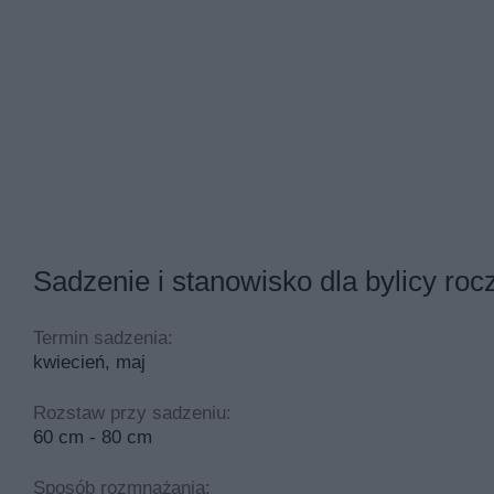
Artemisia annua - jakimi właściwościami charakteryzują 
Jeśli chcemy kupić bylicę roczną, powinniśmy wiedzieć, że 
tym, że bylica roczna nie tylko sprzedawana jest w formie na
Zacznijmy jednak od tego, że bylice to doskonały surowiec 
nie wiemy, jak je stosować, lepiej nie korzystać z tych pro
Bylica roczna, tak jak i bylica pospolita, to roślina, któr
nowotwór, a dokładniej chroni nasz organizm przed pojawie
Sadzenie i stanowisko dla bylicy roc
Termin sadzenia:
kwiecień, maj
Rozstaw przy sadzeniu:
60 cm - 80 cm
Sposób rozmnażania: