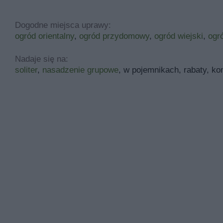
Dogodne miejsca uprawy:
ogród orientalny
,
ogród przydomowy
,
ogród wiejski
,
ogr
Nadaje się na:
soliter
,
nasadzenie grupowe
, w pojemnikach, rabaty, k