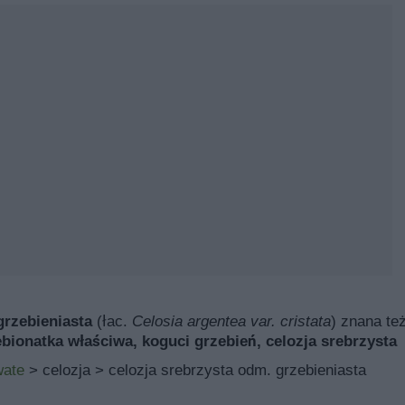
grzebieniasta
(łac.
Celosia argentea var. cristata
) znana te
bionatka właściwa, koguci grzebień, celozja srebrzysta
wate
> celozja > celozja srebrzysta odm. grzebieniasta