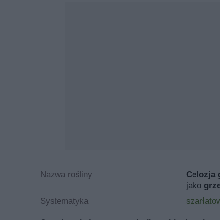
Nazwa rośliny
Celozja 
jako
grze
Systematyka
szarłato