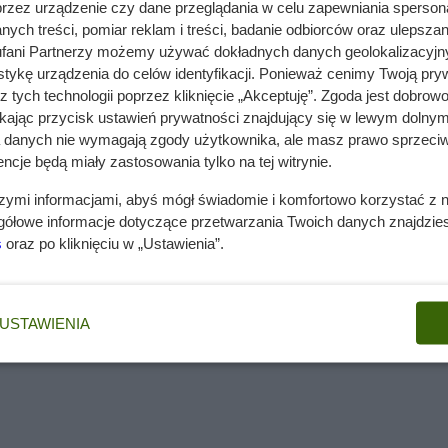
przez urządzenie czy dane przeglądania w celu zapewniania sperson
i. To także ładnie się prezentuje – roślina wygląda na gęsta kęp
ych treści, pomiar reklam i treści, badanie odbiorców oraz ulepszan
a kwitnie od kwietnia do października. Kwiaty można ściąć jesi
fani Partnerzy możemy używać dokładnych danych geolokalizacyjn
 dobre sprawdzają się w suszonych bukietach. Kwiatostany maj
tykę urządzenia do celów identyfikacji. Ponieważ cenimy Twoją pry
wone, pomarańczowe, fioletowe lub różowe. Wszystko zależy od
z tych technologii poprzez kliknięcie „Akceptuję”. Zgoda jest dobro
ikając przycisk ustawień prywatności znajdujący się w lewym dolnym
a danych nie wymagają zgody użytkownika, ale masz prawo sprzeciw
zepięknie się prezentuje, ale najlepiej celozja sprawdzi się w
ncje będą miały zastosowania tylko na tej witrynie.
ie ozdobne pojemniczki wchodzą tutaj w grę. Roślina nie jest
szymi informacjami, abyś mógł świadomie i komfortowo korzystać z
u korzeniowego. Dlatego też płaskie donice dobrze sprawdzaj
gółowe informacje dotyczące przetwarzania Twoich danych znajdzi
s
oraz po kliknięciu w „Ustawienia”.
doniczce
USTAWIENIA
 uprawę. Wszystko dlatego, że celozja to naprawdę kapryśna
we. Dość kłopotliwa jest jej uprawa także z tego względu, że je
uszą mieć 22 stopnie Celsjusza, żeby skiełkować. Podłoże pow
a na zgorzel siewek. Młodych roślin nie podlewa się, tylko tro