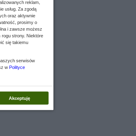
alizowanych reklam,
ka
ie usług. Za zgodą
enią i
ych oraz aktywnie
ą
watność, prosimy o
wolna i zawsze możesz
 rogu strony. Niektóre
ić się takiemu
 naszych serwisów
ą się
esz w
Polityce
Akceptuję
j
inno
szkę