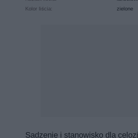
Kolor liścia:
zielone
Celozje w wielu odsłonach
Celozja grzebieniasta to tylko jeden z wielu przeds
(
Celosia argentea).
Osiąga maksymalnie 30 cm wysok
srebrzysty kolor. Kolorowe kłosy są z nimi świetnie
W uprawie pojawia się także celozja pierzasta (
Celo
grzebieniasta. W przeciwieństwie do nich jest dość
puchate, stożkowate kwiatostany, trochę przypomin
kwiaty w najpiękniejszych i najbardziej intensywnych
innych gatunków są podobne do cen celozji grzebie
Sadzenie i stanowisko dla celozj