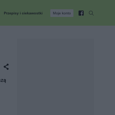
Przepisy i ciekawostki
Moje konto
szą