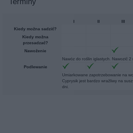
Terminy
I
II
III
Kiedy można sadzić?
Kiedy można
przesadzać?
Nawożenie
Nawóz do roślin iglastych. Nawozić 2 
Podlewanie
Umiarkowane zapotrzebowanie na wod
Cyprysik jest bardzo wrażliwy na sus
dni.