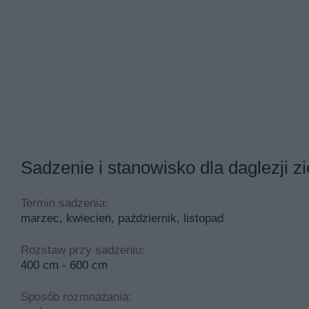
Uprawa daglezji zielonej – podlewanie i nawożenie
Daglezja zielona ma zaskakująco małe wymagania. O ile ty
ogóle czasu. Uprawa nawet nie wymaga zbyt częstego podle
czasie suszy. Młodsze warto podlewać w czasie letnich upał
przysypać korą. To ograniczy także wyrastanie chwastów, k
Jeśli dobrze wybierzesz stanowisko, daglezja zielona nie
brązowieniu na zimę. Jego cena nie jest wysoka, a wysta
Sadzenie i stanowisko dla daglezji zi
Cięcie daglezji – opis krok po kroku
Termin sadzenia:
Uprawa daglezji w zasadzie nie wymaga cięcia, ale warto je
marzec, kwiecień, październik, listopad
posadzeniu nie musisz przycinać drzewek, ponieważ ich nat
zwisających pędach.
Rozstaw przy sadzeniu:
400 cm - 600 cm
Systematyczne i regularne cięcie jest podstawą do tego, b
nadejściem jesieni warto skrócić tegoroczne przyrosty. Mo
Sposób rozmnażania:
wymiarach to około 70 cm. Możesz je skracać mniej więcej 