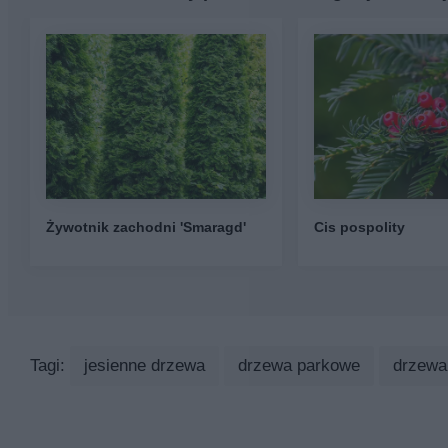
Żywotnik zachodni 'Smaragd'
Cis pospolity
Tagi:
jesienne drzewa
drzewa parkowe
drzewa