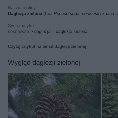
Nazwa rośliny
Daglezja zielona
(łac.
Pseudotsuga menziesii
) znana t
Systematyka
sosnowate
> daglezja > daglezja zielona
Czytaj artykuł na temat daglezji zielonej
Daglezja zielona - sadzenie, u
Wygląd daglezji zielonej
Daglezja zielona to roślina bardzo chętnie sadzona w 
stosunkowo małe wymagania i zimozielone igły. Warto s
na czym polega uprawa daglezji zielonej.
Jeśli szukasz więcej porad i inspiracji, sprawdź także
ze
Daglezja zielona w Polsce