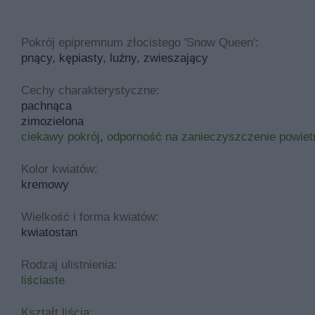
Pokrój epipremnum złocistego 'Snow Queen':
pnący, kępiasty, luźny, zwieszający
Cechy charakterystyczne:
pachnąca
zimozielona
ciekawy pokrój
,
odporność na zanieczyszczenie powiet
Kolor kwiatów:
kremowy
Wielkość i forma kwiatów:
kwiatostan
Rodzaj ulistnienia:
liściaste
Kształt liścia: