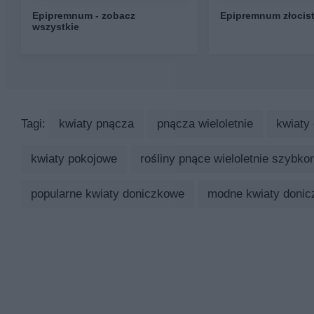
Epipremnum - zobacz
Epipremnum złocis
wszystkie
Tagi:
kwiaty pnącza
pnącza wieloletnie
kwiaty
kwiaty pokojowe
rośliny pnące wieloletnie szybko
popularne kwiaty doniczkowe
modne kwiaty doni