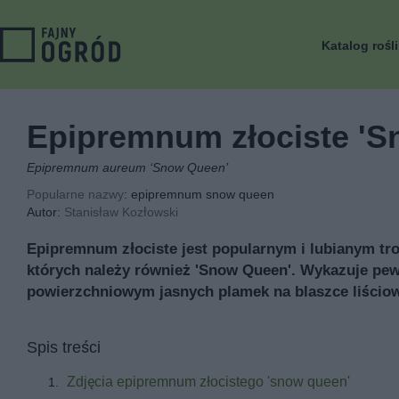
Katalog rośl
Epipremnum złociste 'S
Epipremnum aureum ‘Snow Queen’
Popularne nazwy
: epipremnum snow queen
Autor:
Stanisław Kozłowski
Epipremnum złociste jest popularnym i lubianym t
których należy również 'Snow Queen'. Wykazuje pe
powierzchniowym jasnych plamek na blaszce liściowe
Spis treści
Zdjęcia epipremnum złocistego 'snow queen'