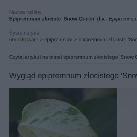
Nazwa rośliny
Epipremnum złociste 'Snow Queen'
(łac.
Epipremnum
Systematyka
obrazkowate
> epipremnum > epipremnum złociste 'Sn
Czytaj artykuł na temat epipremnum złocistego 'Snow 
Epipremnum złociste 'Snow Queen' znana pod łacińsk
Wygląd epipremnum złocistego 'Sn
Inne nazwy epipremnum złocistego 'snow queen' to mi
Jej miejsce pochodzenia to wyspa Moorea, a w polskich
Podstawowymi walorami epipremnum złocistego 'snow qu
snow queen jest trująca.
Epipremnum snow queen rośnie rocznie od 25 do 35 cm 