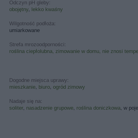
Odczyn pH gleby:
obojętny
,
lekko kwaśny
Wilgotność podłoża:
umiarkowane
Strefa mrozoodporności:
roślina ciepłolubna, zimowanie w domu, nie znosi temp
Dogodne miejsca uprawy:
mieszkanie
,
biuro
,
ogród zimowy
Nadaje się na:
soliter
,
nasadzenie grupowe
,
roślina doniczkowa
, w po