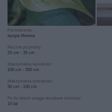
złocistego 'snow queen' jest pnący, kępiasty, luźny i zw
Epipremnum snow queen ma kwiaty w kolorach takich jak 
Epipremnum snow queen to roślina, którą sadzimy w mar
półzacienione lub jasne, a sama uprawa jest łatwa. Idea
Pochodzenie:
wyspa Moorea
Najczęściej spotykane choroby dotykające tą roślinę t
wymaga nawożenia i potrzebuje cyklicznego przycinani
Roczne przyrosty:
25 cm - 35 cm
Maksymalna wysokość:
100 cm - 300 cm
Maksymalna szerokość:
50 cm - 100 cm
Po ilu latach osiąga docelowe rozmiary:
10 lat