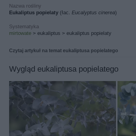
Nazwa rośliny
Eukaliptus popielaty
(łac.
Eucalyptus cinerea
)
Systematyka
mirtowate
> eukaliptus > eukaliptus popielaty
Czytaj artykuł na temat eukaliptusa popielatego
Eukaliptus popielaty znana pod łacińską nazwą
eucalyp
Wygląd eukaliptusa popielatego
Jej miejsce pochodzenia to południowo-wschodnia Austra
zimowy i balkon, taras.
Podstawowymi walorami eukaliptusa popielatego są przyj
Eukaliptus popielaty rośnie rocznie od 30 do 50 cm i p
popielatego jest .
Eukaliptus popielaty ma kwiaty w kolorach takich jak bia