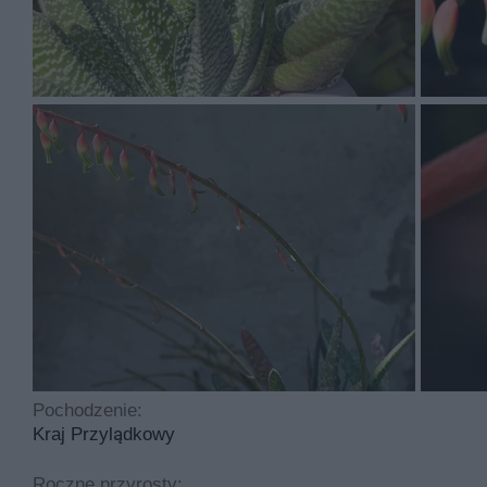
Aloesik brodawkowaty ma kwiaty w kolorach takich jak ró
Aloesik brodawkowaty to roślina, którą sadzimy w marcu
a sama uprawa jest łatwa. Idealny odczyn gleby to oboję
Najczęściej spotykane choroby dotykające tą roślinę t
nawożenia i nie potrzebuje cyklicznego przycinania.
Pochodzenie:
Kraj Przylądkowy
Roczne przyrosty: