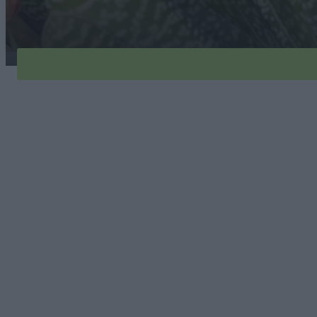
gasteria-brodawkowata-1