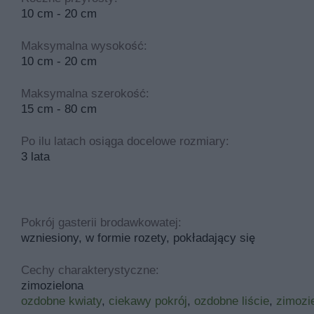
10 cm - 20 cm
Maksymalna wysokość:
10 cm - 20 cm
Maksymalna szerokość:
15 cm - 80 cm
Po ilu latach osiąga docelowe rozmiary:
3 lata
Pokrój gasterii brodawkowatej:
wzniesiony, w formie rozety, pokładający się
Cechy charakterystyczne:
zimozielona
ozdobne kwiaty
,
ciekawy pokrój
,
ozdobne liście
,
zimozi