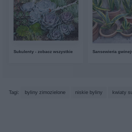
Sukulenty - zobacz wszystkie
Sansewieria gwinej
Tagi:
byliny zimozielone
niskie byliny
kwiaty s