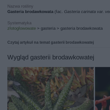
Nazwa rośliny
Gasteria brodawkowata
(łac.
Gasteria carinata var. v
Systematyka
złotogłowowate
> gasteria > gasteria brodawkowata
Czytaj artykuł na temat gasterii brodawkowatej
Gasteria brodawkowata znana pod łacińską nazwą
gast
Wygląd gasterii brodawkowatej
Inne nazwy gasterii brodawkowatej to między innymi j
Jej miejsce pochodzenia to Kraj Przylądkowy, a w polsk
Podstawowymi walorami gasterii brodawkowatej są ozdob
Aloesik brodawkowaty rośnie rocznie od 10 do 20 cm i 
brodawkowatej jest wzniesiony, w formie rozety i pokład