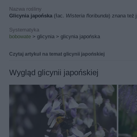
Nazwa rośliny
Glicynia japońska
(łac.
Wisteria floribunda
) znana też 
Systematyka
bobowate
> glicynia > glicynia japońska
Czytaj artykuł na temat glicynii japońskiej
Glicynia japońska (wisteria ja
Wygląd glicynii japońskiej
Glicynia japońska to bardzo piękne pnącze o drobnyc
słodinem lub wisterią od łacinskiej nazwy
Wisteria flor
potrzebuje dbałości o czynności pielęgnacyjne.
Jeśli szukasz więcej porad i inspiracji, sprawdź także
ze
Glicynia japońska - wymagania