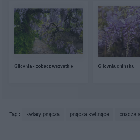
Glicynia - zobacz wszystkie
Glicynia chińska
Tagi:
kwiaty pnącza
pnącza kwitnące
pnącza 