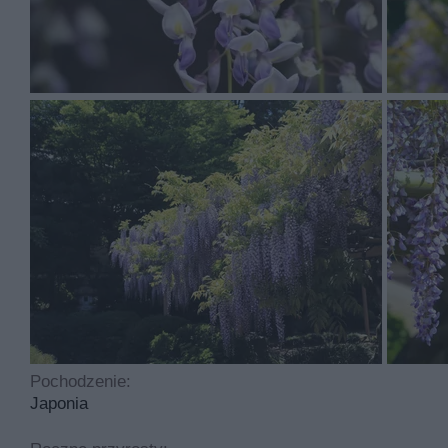
Wisteria japońska to wieloletnia roślina, której niebiesk
uprawa szła pomyślnie. Przy odpowiednim stanowisku i pi
Glicynia kwiecista powinna znajdować się na ciepłym i s
być osłonięte od wiatrów. Młode, niezdrewniałe jeszcze pęd
Wymagania co do gleby są bardzo ważne. Glicynia japońska
być żyzna, przepuszczalna i zatrzymująca wilgoć. Jest to do
chwili. Sprawdź także
ten artykuł o uprawie glicynii kwiec
Uprawa i pielęgnacja wisterii floribunda
Wisteria floribunda to roślina bardzo podobna do glicynii c
samo jak krótsze są pędy i wolniejszy wzrost. Uprawa obu
Glicynia kwiecista szybko się przyjmuje, natomiast w pocz
Pochodzenie:
kompostem lub obornikiem, przy starszych nie trzeba już 
Japonia
zimnem.