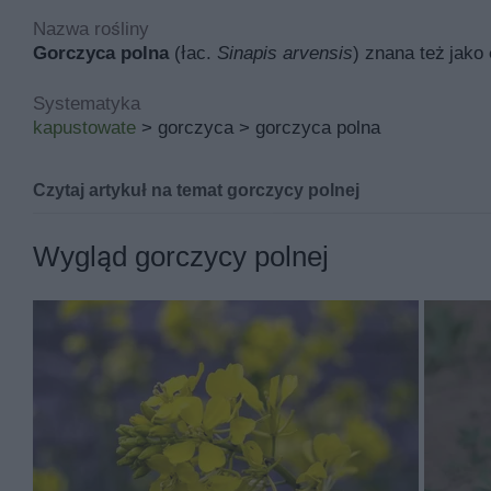
Nazwa rośliny
Gorczyca polna
(łac.
Sinapis arvensis
) znana też jako
Systematyka
kapustowate
> gorczyca > gorczyca polna
Czytaj artykuł na temat gorczycy polnej
Gorczyca polna - zwalczanie 
Wygląd gorczycy polnej
Funkcjonująca także pod nazwą „ognicha” lub „świerzo
go także w ogrodach. Jest bardzo uciążliwy i bardzo szk
polną.
Jeśli zainteresował cię ten temat,
sprawdź także w tym 
Gorczyca polna – opis gatunku