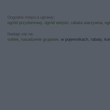
Dogodne miejsca uprawy:
ogród przydomowy
,
ogród wiejski
,
rabata warzywna
,
og
Nadaje się na:
soliter
,
nasadzenie grupowe
, w pojemnikach, rabaty, k