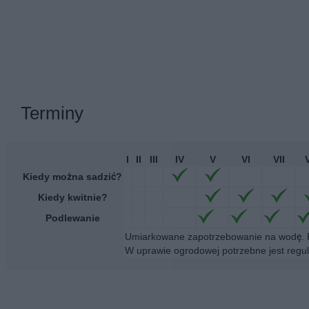
Terminy
I
II
III
IV
V
VI
VII
V
Kiedy można sadzić?
Kiedy kwitnie?
Podlewanie
Umiarkowane zapotrzebowanie na wodę. P
W uprawie ogrodowej potrzebne jest regul