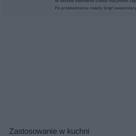
W okresie kwitnienia trzeba hiacyntom za
Po przekwitnieniu należy ściąć kwiatostany
Zastosowanie w kuchni