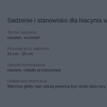
Hiacynt wschodni ‘Gipsy Princess’ –
tożółty hiacynt, n
Hiacynt wschodni ‘Aladdin’ –
hiacynt różowy, o jaśniejs
Sadzenie i stanowisko dla hiacynta
Hiacynt wschodni ‘Prince of Love’ –
hiacynt różowy, pełn
Hiacynt wschodni ‘Dark Dimension’ –
odmiana o wyjątko
Termin sadzenia:
sierpień, wrzesień
Zanim nabędziemy w sklepie ogrodniczym cebulki wybranej 
zdrowe i duże cebule sprawdzą się w hodowli efektownych
Rozstaw przy sadzeniu:
możliwa jest także uprawa hiacyntów w doniczkach. Spra
15 cm - 20 cm
Sposób rozmnażania:
nasiona, cebulki przybyszowe
Dodatkowe informacje:
Warstwa gleby nad cebulą powinna być około dwa razy 