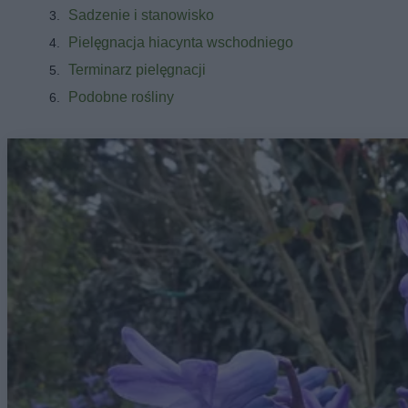
Sadzenie i stanowisko
Pielęgnacja hiacynta wschodniego
Terminarz pielęgnacji
Podobne rośliny