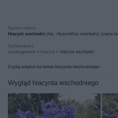
Nazwa rośliny
Hiacynt wschodni
(łac.
Hyacinthus orientalis
) znana t
Systematyka
szparagowate
>
hiacynt
> hiacynt wschodni
Czytaj artykuł na temat hiacynta wschodniego
Hiacynt w ogrodzie - odmiany,
Wygląd hiacynta wschodniego
Hyacinthus –
hiacynt – należy do roślin cebulowych z
orientalias.
Barwne pachnące kwiaty pojawiają się na wi
przez kilka lat będą dekorowały nasz ogród. Wiele sat
mieszkania. Prezentujemy wymagania uprawowe orienta