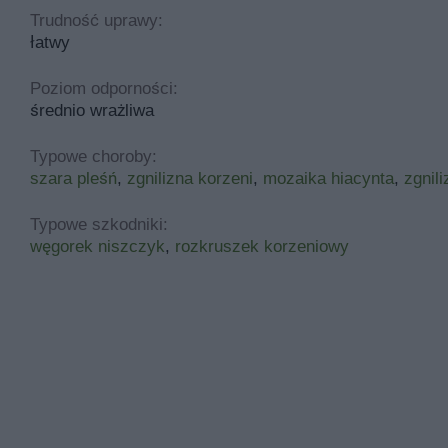
Trudność uprawy:
łatwy
Poziom odporności:
średnio wrażliwa
Typowe choroby:
szara pleśń
,
zgnilizna korzeni
,
mozaika hiacynta
,
zgnili
Typowe szkodniki:
węgorek niszczyk
,
rozkruszek korzeniowy