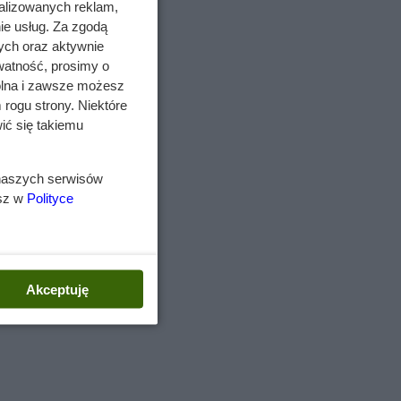
alizowanych reklam,
ie usług. Za zgodą
ych oraz aktywnie
watność, prosimy o
wolna i zawsze możesz
 rogu strony. Niektóre
k,
ić się takiemu
 naszych serwisów
 to
esz w
Polityce
Akceptuję
j.
ć
m