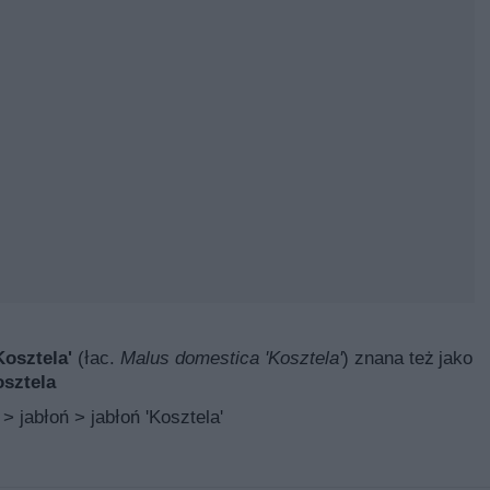
Kosztela'
(łac.
Malus domestica 'Kosztela'
) znana też jako
osztela
> jabłoń > jabłoń 'Kosztela'