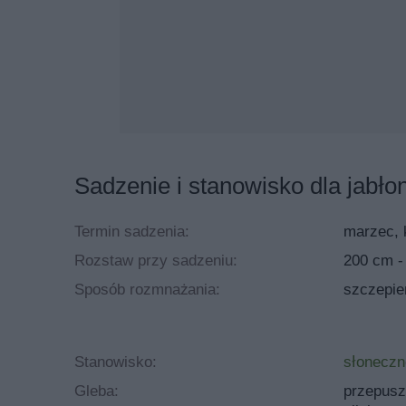
Jabłoń Kosztela – zasilanie i oprys
Kosztela jest idealna do sadów ekologicznych. Drze
nawożenia prewencyjnego. Rzadko potrzebuje także
sadach naprawdę ma szansę.
Kosztela nie potrzebuje nawożenia, by owocować. Je
zasilanie nawozami mineralnymi. Warto także stos
często choruje na plamistość podskórną, fizjologicz
Sadzenie i stanowisko dla jabłoni
Termin sadzenia:
marzec, k
Rozstaw przy sadzeniu:
200 cm -
Sposób rozmnażania:
szczepie
Stanowisko:
słoneczn
Gleba:
przepusz