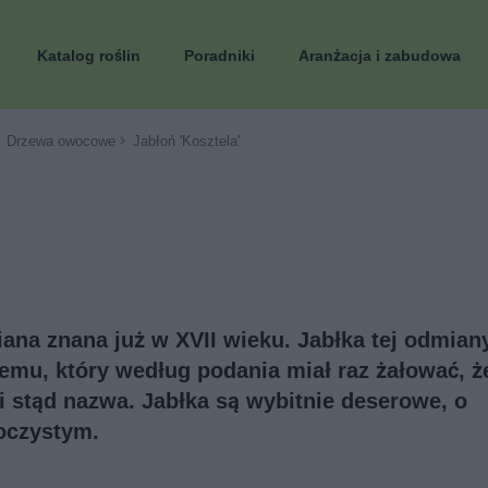
Katalog roślin
Poradniki
Aranżacja i zabudowa
Drzewa owocowe
Jabłoń 'Kosztela'
miana znana już w XVII wieku. Jabłka tej odmian
emu, który według podania miał raz żałować, ż
 i stąd nazwa. Jabłka są wybitnie deserowe, o
oczystym.