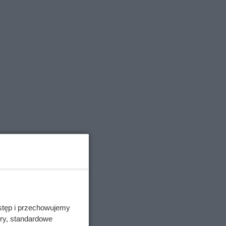
ego
ch
stęp i przechowujemy
ory, standardowe