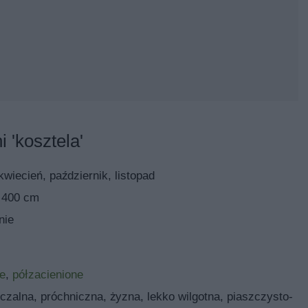
ki
wo jest mało podatne na choroby i szkodniki, dlatego nie potrz
 interwencyjnych środków ochrony roślin, więc w ekologiczny
śli jednak zależy ci na ładnym i obfitym plonie, konieczne jest
ować chlorek wapnia w stężeniu 0,4%, ponieważ bez wapnia roś
ną przypadłość, która może zniszczyć cały plon.
 'kosztela'
wiecień, październik, listopad
 400 cm
nie
e
,
półzacienione
czalna, próchniczna, żyzna, lekko wilgotna, piaszczysto-