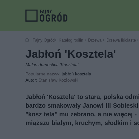
Fajny Ogród
Katalog roślin
Drzewa
Drzewa liściaste
Jabłoń 'Kosztela'
Malus domestica 'Kosztela'
Popularne nazwy
: jabłoń kosztela
Autor:
Stanisław Kozłowski
Jabłoń 'Kosztela' to stara, polska od
bardzo smakowały Janowi III Sobieski
"kosz tela" mu zebrano, a nie więcej -
miąższu białym, kruchym, słodkim i s