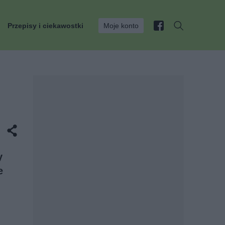
Przepisy i ciekawostki
Moje konto
y
e