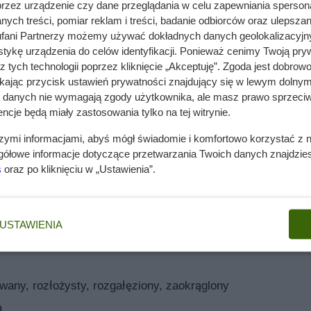
przez urządzenie czy dane przeglądania w celu zapewniania sperson
 regularnej, kulistej koronie, która nie wymaga formowania.
ych treści, pomiar reklam i treści, badanie odbiorców oraz ulepszan
j więcej po 7 latach od rozpoczęcia uprawy, jednak plon jest
fani Partnerzy możemy używać dokładnych danych geolokalizacyjn
wdź także
ten artykuł o jabłoni papierówce
.
tykę urządzenia do celów identyfikacji. Ponieważ cenimy Twoją pry
z tych technologii poprzez kliknięcie „Akceptuję”. Zgoda jest dobro
redniej wielkości. Mają kulisty, lekko spłaszczony kształt i
ikając przycisk ustawień prywatności znajdujący się w lewym dolnym
 Owoce są bardzo słodkie, to jedna z najsłodszych odmian jabłe
a danych nie wymagają zgody użytkownika, ale masz prawo sprzeciw
imatycznych. Zawierają mało kwasów i nie nadają się do
ncje będą miały zastosowania tylko na tej witrynie.
ny smak sprawia, że i tak najchętniej są zjadane od razu po
szymi informacjami, abyś mógł świadomie i komfortowo korzystać z
erwona, o intensywnie zarumienionej skórce. Kosztela czerwona
40 cm
gółowe informacje dotyczące przetwarzania Twoich danych znajdzi
em.
s
oraz po kliknięciu w „Ustawienia”.
 500 cm
 400 cm
USTAWIENIA
 Wtedy jeszcze roślina zdąży się przyjąć w nowym miejscu i na
pić bezpośrednio od producenta, w uznanej szkółce sadownicze
sprawdza się w naszych warunkach klimatycznych. Warto wybra
Najważniejsze jednak, by sadzonki były balotowane. Te z nagi
wany, rozłożysty, rozgałęziony, zaokrąglony
są w o wiele gorszej kondycji.
a