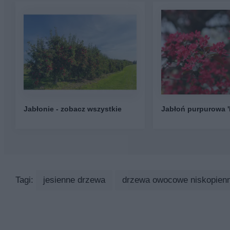
Jabłonie - zobacz wszystkie
Jabłoń purpurowa '
Tagi:
jesienne drzewa
drzewa owocowe niskopien