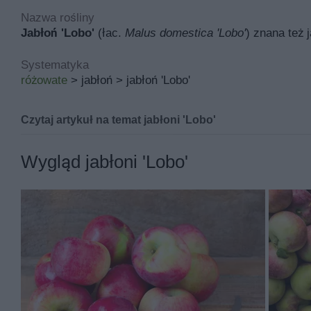
Nazwa rośliny
Jabłoń 'Lobo'
(łac.
Malus domestica 'Lobo'
) znana też 
Systematyka
różowate
> jabłoń > jabłoń 'Lobo'
Czytaj artykuł na temat jabłoni 'Lobo'
Jabłoń 'Lobo' znana pod łacińską nazwą
malus domestic
Wygląd jabłoni 'Lobo'
Inne nazwy jabłoni 'lobo' to między innymi jabłoń lobo
Jej miejsce pochodzenia to Kanada, a w polskich warunk
Podstawowymi walorami jabłoni 'lobo' są ozdobne kwiat
pokarm dla owadów i jadalne owoce. Jabłoń lobo jest ja
Jabłoń lobo rośnie rocznie od 20 do 40 cm i po 10 lata
wyprostowany, rozłożysty, rozgałęziony i zaokrąglony.