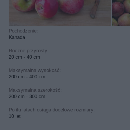
Jabłoń lobo ma kwiaty w kolorach takich jak biały które 
Jabłoń lobo to roślina, którą sadzimy w marcu i kwietni
Idealny odczyn gleby to obojętny lub lekko kwaśny. Rośl
Pochodzenie:
Kanada
Najczęściej spotykane choroby dotykające tą roślinę to
cyklicznego przycinania.
Roczne przyrosty:
20 cm - 40 cm
Maksymalna wysokość:
200 cm - 400 cm
Maksymalna szerokość:
200 cm - 300 cm
Po ilu latach osiąga docelowe rozmiary:
10 lat