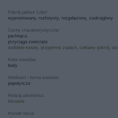
Pokrój jabłoni 'Lobo':
wyprostowany, rozłożysty, rozgałęziony, zaokrąglony
Cechy charakterystyczne:
pachnąca
przyciąga zwierzęta
ozdobne kwiaty
,
przyjemny zapach
,
ciekawy pokrój
,
ozd
Kolor kwiatów:
biały
Wielkość i forma kwiatów:
pojedyncze
Rodzaj ulistnienia:
liściaste
Kształt liścia: