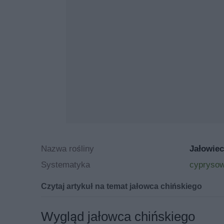
Nazwa rośliny
Jałowiec
Systematyka
cyprysow
Czytaj artykuł na temat jałowca chińskiego
Jałowiec chiński - odmiany
Wygląd jałowca chińskiego