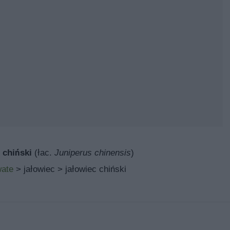
 chiński
(łac.
Juniperus chinensis
)
ate
> jałowiec > jałowiec chiński
, uprawa, pielęgnacja, choroby