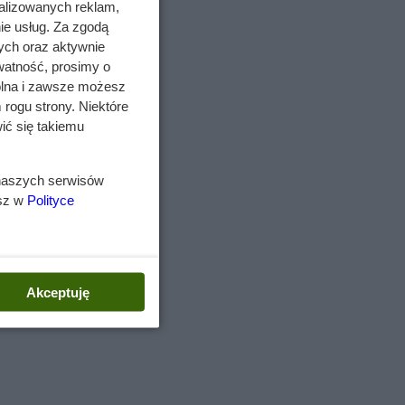
alizowanych reklam,
ie usług. Za zgodą
ych oraz aktywnie
watność, prosimy o
wolna i zawsze możesz
 rogu strony. Niektóre
ić się takiemu
m
,
 naszych serwisów
esz w
Polityce
aśne,
ny na
Akceptuję
ricta
ować