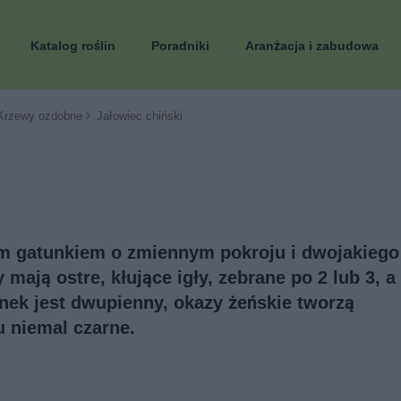
Katalog roślin
Poradniki
Aranżacja i zabudowa
Krzewy ozdobne
Jałowiec chiński
im gatunkiem o zmiennym pokroju i dwojakiego
 mają ostre, kłujące igły, zebrane po 2 lub 3, a
unek jest dwupienny, okazy żeńskie tworzą
u niemal czarne.