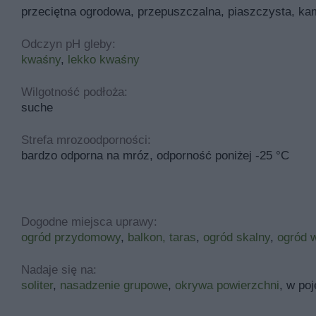
przeciętna ogrodowa, przepuszczalna, piaszczysta, kam
Odczyn pH gleby:
kwaśny
,
lekko kwaśny
Wilgotność podłoża:
suche
Strefa mrozoodporności:
bardzo odporna na mróz, odporność poniżej -25 °C
Dogodne miejsca uprawy:
ogród przydomowy
,
balkon, taras
,
ogród skalny
,
ogród 
Nadaje się na:
soliter
,
nasadzenie grupowe
,
okrywa powierzchni
, w po