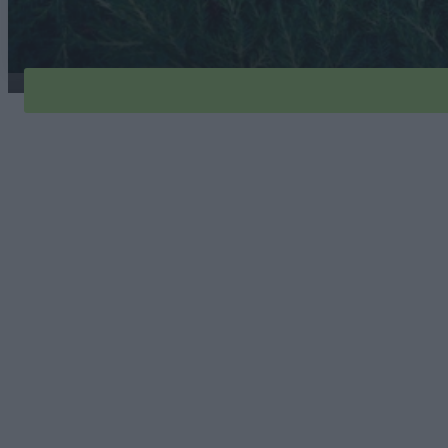
jalowiec-greencarpet-1