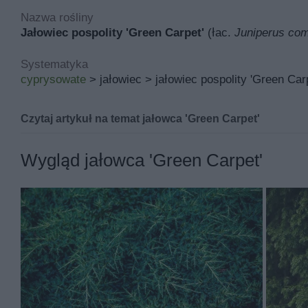
Nazwa rośliny
Jałowiec pospolity 'Green Carpet'
(łac.
Juniperus com
Systematyka
cyprysowate
> jałowiec > jałowiec pospolity 'Green Car
Czytaj artykuł na temat jałowca 'Green Carpet'
Jałowiec pospolity 'Green Carpet' znana pod łacińską
Wygląd jałowca 'Green Carpet'
Inne nazwy jałowca 'green carpet' to między innymi jał
Jej miejsce pochodzenia to Norwegia, a w polskich waru
wrzosowiskowy.
Podstawowymi walorami jałowca 'green carpet' są ciekawy
Jałowiec green carpet rośnie rocznie od 10 do 20 cm i
carpet' jest .