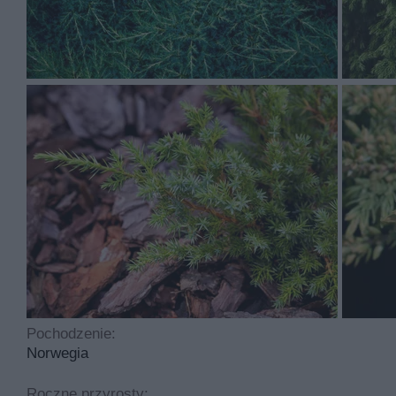
Liście rośliny są ciemnnozielone i igłowate
Jałowiec green carpet to roślina, którą sadzimy w marcu
sama uprawa jest łatwa. Idealny odczyn gleby to kwaśny
Najczęściej spotykane choroby dotykające tą roślinę to
nawożenia i nie potrzebuje cyklicznego przycinania.
Pochodzenie:
Norwegia
Roczne przyrosty: