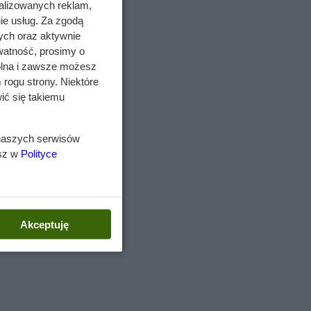
alizowanych reklam,
ie usług. Za zgodą
ych oraz aktywnie
watność, prosimy o
le
wolna i zawsze możesz
 rogu strony. Niektóre
Od
ić się takiemu
awa
 naszych serwisów
esz w
Polityce
krzew
ie
Akceptuję
g.
y
ężkim
akże