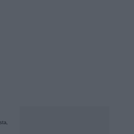
ia
żone
ojowi
sta,