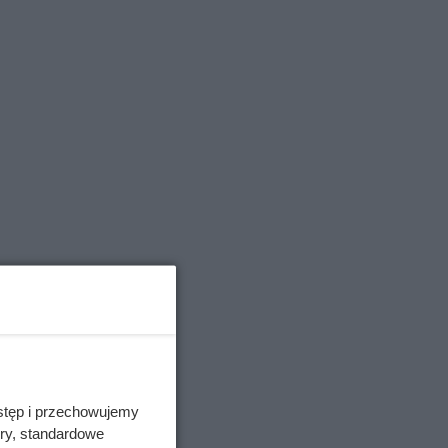
iny
e
c
o 6-
stęp i przechowujemy
gły,
ory, standardowe
jest