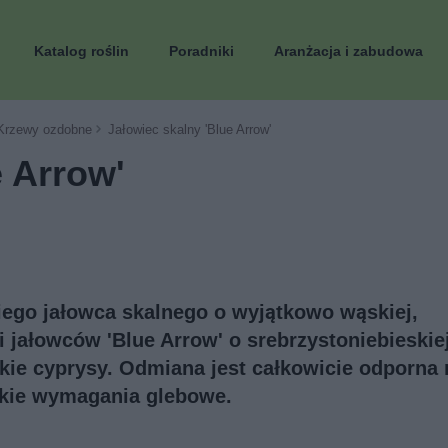
Katalog roślin
Poradniki
Aranżacja i zabudowa
Krzewy ozdobne
Jałowiec skalny 'Blue Arrow'
e Arrow'
ego jałowca skalnego o wyjątkowo wąskiej,
i jałowców 'Blue Arrow' o srebrzystoniebieskie
ie cyprysy. Odmiana jest całkowicie odporna 
lkie wymagania glebowe.