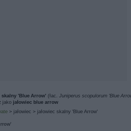
 skalny 'Blue Arrow'
(łac.
Juniperus scopulorum 'Blue Arro
ż jako
jałowiec blue arrow
ate
> jałowiec > jałowiec skalny 'Blue Arrow'
Arrow'