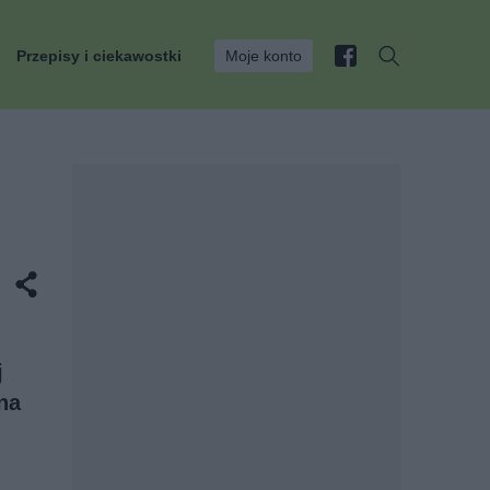
Przepisy i ciekawostki
Moje konto
j
na