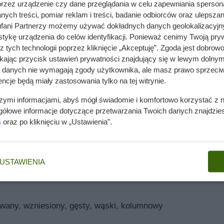
przez urządzenie czy dane przeglądania w celu zapewniania sperson
. Wymagania glebowe to ziemia przepuszczalna, gliniasto-
ych treści, pomiar reklam i treści, badanie odbiorców oraz ulepszan
ej wilgotności.
fani Partnerzy możemy używać dokładnych danych geolokalizacyjn
tykę urządzenia do celów identyfikacji. Ponieważ cenimy Twoją pry
kich ogrodach, a także na większych przestrzeniach. Doskona
z tych technologii poprzez kliknięcie „Akceptuję”. Zgoda jest dobro
wym. Na trawniku będzie pięknym soliterem, którego niebieski
ikając przycisk ustawień prywatności znajdujący się w lewym dolnym
wie. Nadaje się również do zastosowania w ogrodach skalnych. 
a danych nie wymagają zgody użytkownika, ale masz prawo sprzeciw
jąc roślinie ciekawe formy. A może zainteresuje cię także
upr
ncje będą miały zastosowania tylko na tej witrynie.
szymi informacjami, abyś mógł świadomie i komfortowo korzystać z
20 cm
gółowe informacje dotyczące przetwarzania Twoich danych znajdzi
) ‘Blue Arrow’ - pielęgnacja
s
oraz po kliknięciu w „Ustawienia”.
 500 cm
150 cm
e temperatury, nawet do – 30 stopni Celsjusza. W czasie suszy 
ywa wapnowanie podłoża, co 4 lata, co pozwoli na dostarczen
USTAWIENIA
aściwości fizyczne i biologiczne – wapnia
Ca
oraz Magnezu
M
o miejsca powinien zostać dokładnie przemyślany. W czasie zim
ązanie sznurkiem lub zieloną siatką uchroni roślinę przed ci
wany, wzniesiony, gęsty, wąski, kolumnowy
j. Cena sadzonki ‘Blue Arrow’ wynosi około 20 zł. Sprawdź t