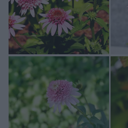
Podstawowymi walorami jeżówki 'butterfly kisses' są o
butterfly kisses jest niejadalna.
Jeżówka butterfly kisses rośnie rocznie od 20 do 50 cm
kisses' jest wyprostowany, kępiasty i wzniesiony.
Jeżówka butterfly kisses ma kwiaty w kolorach takich ja
jajowate
Jeżówka butterfly kisses to roślina, którą sadzimy w ma
Idealny odczyn gleby to obojętny lub lekko kwaśny. Rośl
Najczęściej spotykane choroby dotykające tą roślinę to
nawożenia i potrzebuje cyklicznego przycinania.