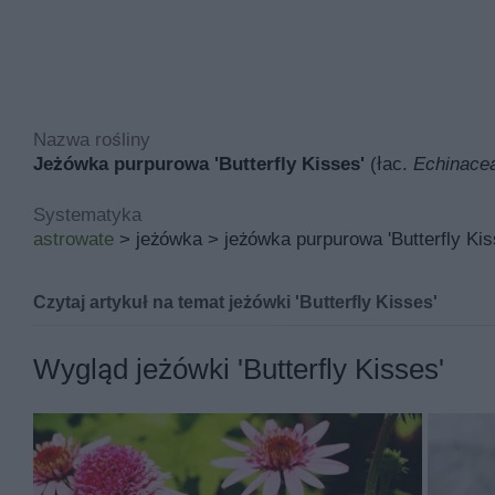
Nazwa rośliny
Jeżówka purpurowa 'Butterfly Kisses'
(łac.
Echinacea
Systematyka
astrowate
> jeżówka > jeżówka purpurowa 'Butterfly Kis
Czytaj artykuł na temat jeżówki 'Butterfly Kisses'
Jeżówka purpurowa 'Butterfly Kisses' znana pod łaciń
Wygląd jeżówki 'Butterfly Kisses'
Inne nazwy jeżówki 'butterfly kisses' to między innymi j
Jej miejsce pochodzenia to Holandia, a w polskich waru
skalny i ogród naturalny.