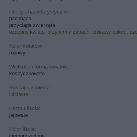
Cechy charakterystyczne:
pachnąca
przyciąga zwierzęta
ozdobne kwiaty
,
przyjemny zapach
,
ciekawy pokrój
,
ozd
Kolor kwiatów:
różowy
Wielkość i forma kwiatów:
koszyczkowate
Rodzaj ulistnienia:
liściaste
Kształt liścia:
jajowate
Kolor liścia:
ciemnnozielone