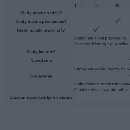
I
II
III
IV
Kiedy można sadzić?
Kiedy można przesadzać?
Kiedy należy przycinać?
Doskonale znosi przycinanie.
Część nadziemną byliny ścina 
Kiedy kwitnie?
Nawożenie
Nawóz wieloskładnikowy, do ro
Podlewanie
Umiarkowane zapotrzebowanie
Znosi okresy suszy, ale odbija 
Usuwanie przekwitłych kwiatów