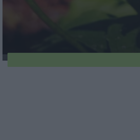
jezowka-butterfly-1