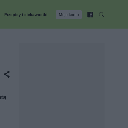
Przepisy i ciekawostki
Moje konto
atą