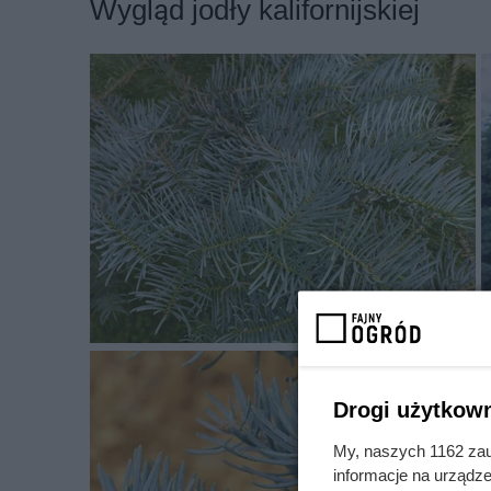
Jodła kalifornijska - odmi
Wygląd jodły kalifornijskiej
pielęgnacja, porady
Jodła kalifornijska, znana również jako jodła c
popularność w naszych ogrodach i parkach ze wz
srebrzyste igły. Obok jodły balsamicznej i choin
dobrze przyjmuje się w naszym klimacie. W odr
ma najmniejsze wymagania i jest najłatwiejsza 
się, jak pielęgnować jodłę kalifornijską i gdzie 
drzewa.
Jeśli szukasz więcej inspiracji, sprawdź także
ze
Jak wygląda jodła kalifornijska i g
Drogi użytkown
Jodła amerykańska (Abies concolor) -
My, naszych 1162 zau
informacje na urządze
Jodła kalifornijska, jodła jednobarwna (
Abies conco