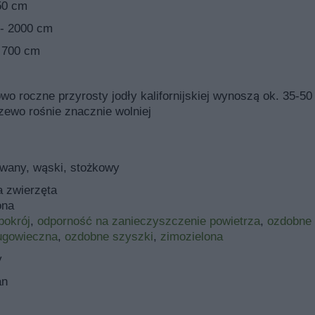
50 cm
dów i otwartych przestrzeni, gdzie nie możemy posadzić choiny
 jodły trzeba wygospodarować dla niej dużo miejsca i zwrócić uw
- 2000 cm
ądu, gdyż drzewo to w sprzyjających warunkach może dorosnąć 
 700 cm
 pojedynczy okaz, jak i sadzona w grupie. Nie ma wielkich wym
o roczne przyrosty jodły kalifornijskiej wynoszą ok. 35-50
nia na glebie suchej, gdzie nie posadzimy jodły balsamicznej 
zewo rośnie znacznie wolniej
ańskiej
wany, wąski, stożkowy
a zwierzęta
 - wymagania uprawowe
ona
pokrój
,
odporność na zanieczyszczenie powietrza
,
ozdobne
jszych wymaganiach glebowych i środowiskowych. Jodła
ugowieczna
,
ozdobne szyszki
,
zimozielona
ę na stanowisku słonecznym, gdzie nie posadzimy cieniolubnej c
y
 wolniej i może gubić dolne gałęzie. W cieniu może nawet całko
 artykuły o iglakach w ogrodzie
.
an
choiny kanadyjskiej, jodła amerykańska to roślina najmniej