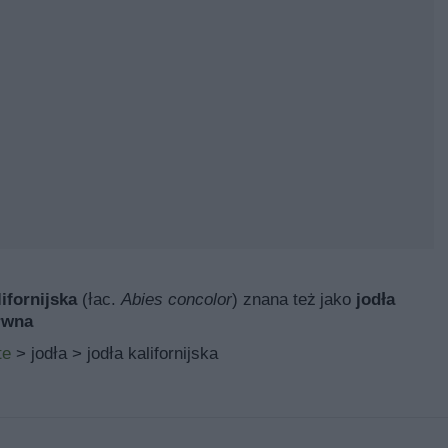
ifornijska
(łac.
Abies concolor
) znana też jako
jodła
rwna
te
> jodła > jodła kalifornijska