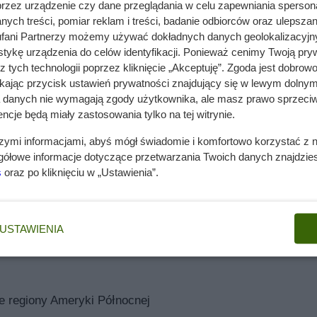
przez urządzenie czy dane przeglądania w celu zapewniania sperson
nawet niebieskawy. Igły tej jodły są długie, cienkie i zakrzywione
ych treści, pomiar reklam i treści, badanie odbiorców oraz ulepszan
lekko zaokrąglonym wierzchołku. Szyszki są nieduże i rosną pi
fani Partnerzy możemy używać dokładnych danych geolokalizacyjn
ybierają kolor fioletowy, a następnie brązowieją, aby rozpaść si
tykę urządzenia do celów identyfikacji. Ponieważ cenimy Twoją pry
odziny sosnowatych i naturalnie rośnie w słonecznych górach
z tych technologii poprzez kliknięcie „Akceptuję”. Zgoda jest dobro
ycyjne drzewko bożonarodzeniowe.
ikając przycisk ustawień prywatności znajdujący się w lewym dolnym
a danych nie wymagają zgody użytkownika, ale masz prawo sprzeciw
eskie szyszki sprawiają, że jest to drzewo niezwykle dekoracyjne
ncje będą miały zastosowania tylko na tej witrynie.
i czemu drzewo to znajduje zastosowanie jako ozdoba ogrodów
szymi informacjami, abyś mógł świadomie i komfortowo korzystać z
ku drzewa w ogrodach, są jego rozmiary. W naturalnych warun
gółowe informacje dotyczące przetwarzania Twoich danych znajdzi
 naszym klimacie zwykle osiąga wysokość około 10 metrów. Dlat
s
oraz po kliknięciu w „Ustawienia”.
grodach jako soliter. Do małych ogrodów lub skalniaków można
cta. A może zainteresuje cię także
ten artykuł o uprawie jodł
USTAWIENIA
akie spopularyzowały się w naszych parkach i ogrodach, jodła
y i stanowiska uprawy.
e regiony Ameryki Północnej