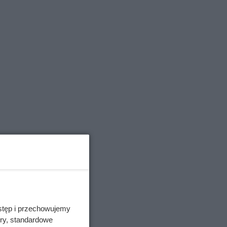
lor
dz
stęp i przechowujemy
ory, standardowe
ługie