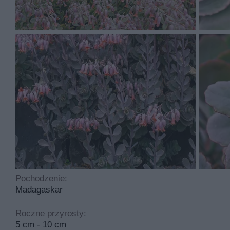
łatwa. Idealny odczyn gleby to lekko kwaśny. Roślina j
Najczęściej spotykane choroby dotykające tą roślinę to
cyklicznego przycinania.
Pochodzenie:
Madagaskar
Roczne przyrosty:
5 cm - 10 cm