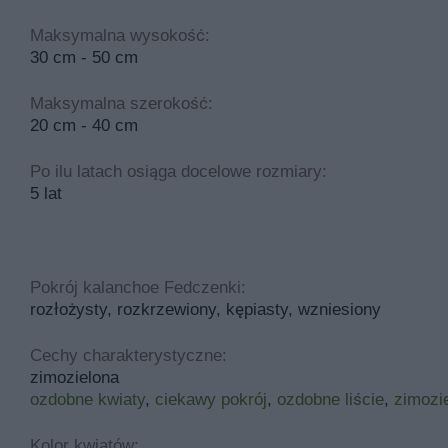
Maksymalna wysokość:
30 cm - 50 cm
Maksymalna szerokość:
20 cm - 40 cm
Po ilu latach osiąga docelowe rozmiary:
5 lat
Pokrój kalanchoe Fedczenki:
rozłożysty, rozkrzewiony, kępiasty, wzniesiony
Cechy charakterystyczne:
zimozielona
ozdobne kwiaty
,
ciekawy pokrój
,
ozdobne liście
,
zimozi
Kolor kwiatów: