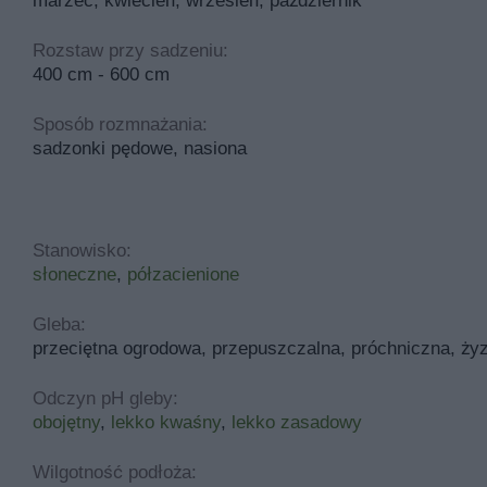
marzec, kwiecień, wrzesień, październik
Rozstaw przy sadzeniu:
400 cm - 600 cm
Sposób rozmnażania:
sadzonki pędowe, nasiona
Stanowisko:
słoneczne
,
półzacienione
Gleba:
przeciętna ogrodowa, przepuszczalna, próchniczna, ży
Odczyn pH gleby:
obojętny
,
lekko kwaśny
,
lekko zasadowy
Wilgotność podłoża: