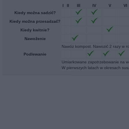
I
II
III
IV
V
VI
Kiedy można sadzić?
Kiedy można przesadzać?
Kiedy kwitnie?
Nawożenie
Nawóz kompost. Nawozić 2 razy w r
Podlewanie
Umiarkowane zapotrzebowanie na wo
W pierwszych latach w okresach sus