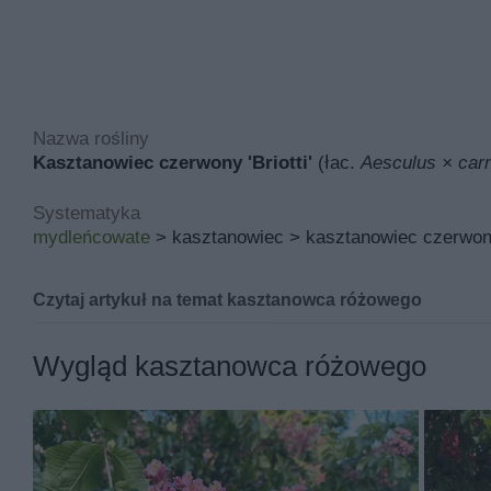
Nazwa rośliny
Kasztanowiec czerwony 'Briotti'
(łac.
Aesculus × carne
Systematyka
mydleńcowate
> kasztanowiec > kasztanowiec czerwony 
Czytaj artykuł na temat kasztanowca różowego
Kasztanowiec czerwony 'Briotti' znana pod łacińską n
Wygląd kasztanowca różowego
Inne nazwy kasztanowca różowego to między innymi k
Jej miejsce pochodzenia to Francja, a w polskich warun
Podstawowymi walorami kasztanowca różowego są ozdob