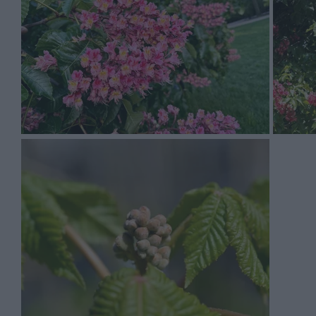
różowy jest niejadalna.
Kasztanowiec różowy rośnie rocznie od 30 do 60 cm i 
kasztanowca różowego jest wyprostowany, rozłożysty, r
Kasztanowiec różowy ma kwiaty w kolorach takich jak r
Kasztanowiec różowy to roślina, którą sadzimy w marcu 
półzacienione, a sama uprawa jest łatwa. Idealny odczy
szkodniki.
Najczęściej spotykane choroby dotykające tą roślinę t
nawożenia i nie potrzebuje cyklicznego przycinania.