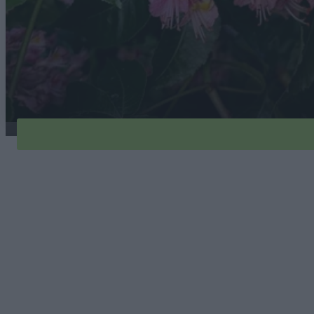
kasztanowiec-briotti-1