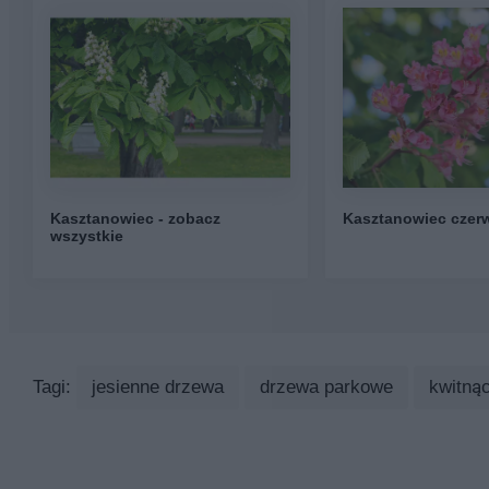
Kasztanowiec - zobacz
Kasztanowiec czer
wszystkie
Tagi:
jesienne drzewa
drzewa parkowe
kwitną