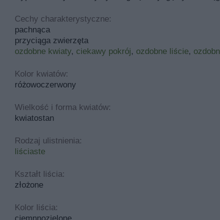
Cechy charakterystyczne:
pachnąca
przyciąga zwierzęta
ozdobne kwiaty
,
ciekawy pokrój
,
ozdobne liście
,
ozdobn
Kolor kwiatów:
różowoczerwony
Wielkość i forma kwiatów:
kwiatostan
Rodzaj ulistnienia:
liściaste
Kształt liścia:
złożone
Kolor liścia:
ciemnnozielone