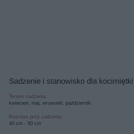
Napar z suszonych liści kocimiętki ma właściwości leczni
działa nasennie i napotnie, zapobiegając wzrostowi tempe
dolegliwości trawiennych, łagodnie przeczyszczając i pom
podrażnienia skórne i wzmacniając włosy. Świeże liście, po
Ziele kocimiętki wykorzystywane bywa nie tylko do przygoto
olejek eteryczny stanowi składnik kosmetyków i perf
jest skutecznym repelentem, odstraszającym komary 
dodany do ciepłej kąpieli (do 10 kropli), działa relaks
olejek z kocimiętki, rozmieszany z innym olejkiem b
może być dodawany do odświeżaczy powietrza lub pr
Sadzenie i stanowisko dla kocimiętki
palenie suszonych ziół ma długą historię – znane je
palenie ziół, w tym ziela kocimiętki, jest sposobem na
Termin sadzenia:
kwiecień, maj, wrzesień, październik
Rozstaw przy sadzeniu:
40 cm - 50 cm