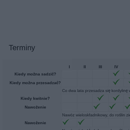
Terminy
I
II
III
IV
Kiedy można sadzić?
Kiedy można przesadzać?
Co dwa lata przesadza się kordylinę
Kiedy kwitnie?
Nawożenie
Nawóz wieloskładnikowy, do roślin zi
Nawożenie