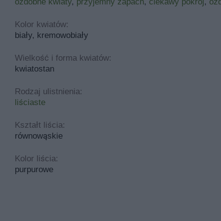
ozdobne kwiaty
,
przyjemny zapach
,
ciekawy pokrój
,
ozd
Kolor kwiatów:
biały, kremowobiały
Wielkość i forma kwiatów:
kwiatostan
Rodzaj ulistnienia:
liściaste
Kształt liścia:
równowąskie
Kolor liścia:
purpurowe