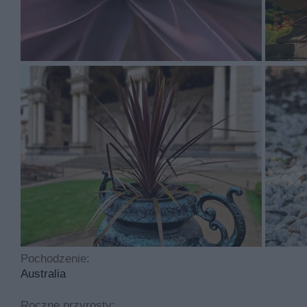
Kordylina red star ma kwiaty w kolorach takich jak biał
równowąskie
Kordylina red star to roślina, którą sadzimy w kwietniu
jest umiarkowanie trudny. Idealny odczyn gleby to oboję
Najczęściej spotykane choroby dotykające tą roślinę to 
cyklicznego przycinania.
Pochodzenie:
Australia
Roczne przyrosty: