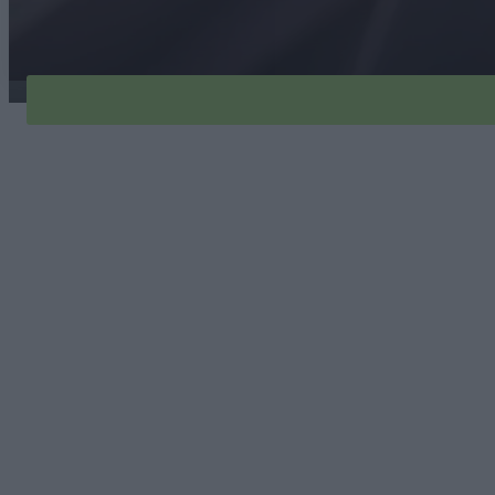
kordylina-redstar-1