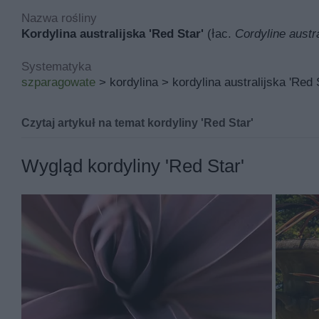
Nazwa rośliny
Kordylina australijska 'Red Star'
(łac.
Cordyline austra
Systematyka
szparagowate
> kordylina > kordylina australijska 'Red 
Czytaj artykuł na temat kordyliny 'Red Star'
Kordylina australijska 'Red Star' znana pod łacińską n
Wygląd kordyliny 'Red Star'
Inne nazwy kordyliny 'red star' to między innymi kordyli
Jej miejsce pochodzenia to Australia, a w polskich war
Podstawowymi walorami kordyliny 'red star' są ozdobne 
niejadalna.
Kordylina red star rośnie rocznie od 20 do 40 cm i po 
jest wyprostowany i rozłożysty.