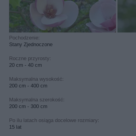
wyprostowany, rozłożysty, rozkrzewiony, rozgałęziony i
Magnolia jane ma kwiaty w kolorach takich jak biały, fio
Magnolia jane to roślina, którą sadzimy w październiku 
umiarkowanie trudny. Idealny odczyn gleby to lekko kwa
Pochodzenie:
Stany Zjednoczone
Najczęściej spotykane choroby dotykające tą roślinę to
nawożenia i nie potrzebuje cyklicznego przycinania.
Roczne przyrosty:
20 cm - 40 cm
Maksymalna wysokość:
200 cm - 400 cm
Maksymalna szerokość:
200 cm - 300 cm
Po ilu latach osiąga docelowe rozmiary:
15 lat