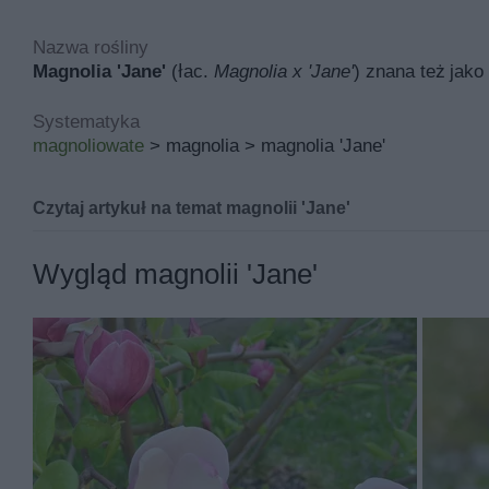
Nazwa rośliny
Magnolia 'Jane'
(łac.
Magnolia x 'Jane'
) znana też jako
Systematyka
magnoliowate
> magnolia > magnolia 'Jane'
Czytaj artykuł na temat magnolii 'Jane'
Magnolia 'Jane' znana pod łacińską nazwą
magnolia x 'j
Wygląd magnolii 'Jane'
Inne nazwy magnolii 'jane' to między innymi magnolia j
Jej miejsce pochodzenia to Stany Zjednoczone, a w pol
japoński i ogród naturalny.
Podstawowymi walorami magnolii 'jane' są ozdobne kwiat
Magnolia jane rośnie rocznie od 20 do 40 cm i po 15 la