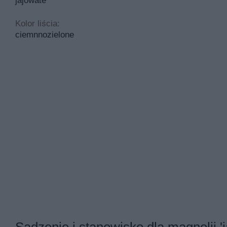
jajowate
Kolor liścia:
ciemnnozielone
Sadzenie i stanowisko dla magnolii 'j