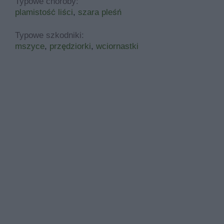
Typowe choroby:
plamistość liści
,
szara pleśń
Typowe szkodniki:
mszyce
,
przędziorki
,
wciornastki