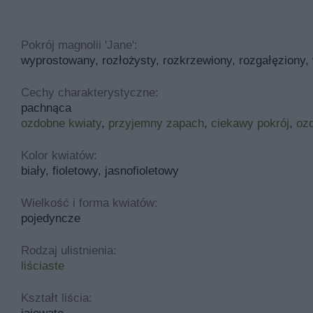
Pokrój magnolii 'Jane':
wyprostowany, rozłożysty, rozkrzewiony, rozgałęziony,
Cechy charakterystyczne:
pachnąca
ozdobne kwiaty
,
przyjemny zapach
,
ciekawy pokrój
,
ozd
Kolor kwiatów:
biały, fioletowy, jasnofioletowy
Wielkość i forma kwiatów:
pojedyncze
Rodzaj ulistnienia:
liściaste
Kształt liścia: