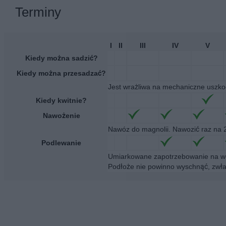
Terminy
I
II
III
IV
V
Kiedy można sadzić?
Kiedy można przesadzać?
Jest wrażliwa na mechaniczne uszkod
Kiedy kwitnie?
Nawożenie
Nawóz do magnolii. Nawozić raz na 2
Podlewanie
Umiarkowane zapotrzebowanie na wo
Podłoże nie powinno wyschnąć, zwła