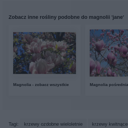
Zobacz inne rośliny podobne do magnolii 'jane'
Magnolia - zobacz wszystkie
Magnolia pośredni
Tagi:
krzewy ozdobne wieloletnie
krzewy kwitnące