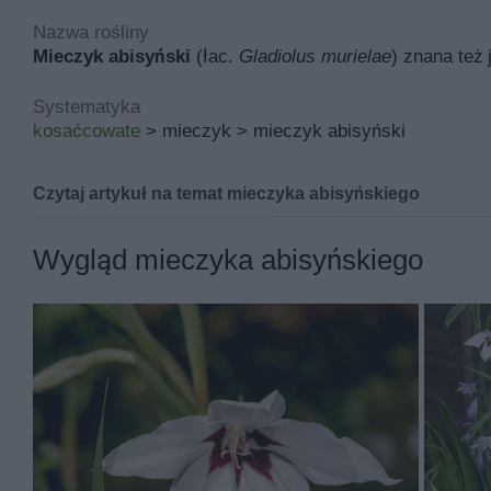
Nazwa rośliny
Mieczyk abisyński
(łac.
Gladiolus murielae
) znana też
Systematyka
kosaćcowate
> mieczyk > mieczyk abisyński
Czytaj artykuł na temat mieczyka abisyńskiego
Mieczyk abisyński znana pod łacińską nazwą
gladiolus
Wygląd mieczyka abisyńskiego
Inne nazwy mieczyka abisyńskiego to między innymi mi
Jej miejsce pochodzenia to Afryka Wschodnia, a w pols
naturalny.
Podstawowymi walorami mieczyka abisyńskiego są ozdo
Gladiola rośnie rocznie od 60 do 110 cm i po 20 latac
wzniesiony.