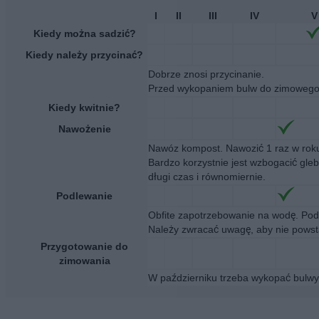
I
II
III
IV
V
Kiedy można sadzić?
Kiedy należy przycinać?
Dobrze znosi przycinanie.
Przed wykopaniem bulw do zimowego p
Kiedy kwitnie?
Nawożenie
Nawóz kompost. Nawozić 1 raz w rok
Bardzo korzystnie jest wzbogacić gl
długi czas i równomiernie.
Podlewanie
Obfite zapotrzebowanie na wodę. Pod
Należy zwracać uwagę, aby nie powst
Przygotowanie do
zimowania
W październiku trzeba wykopać bulwy