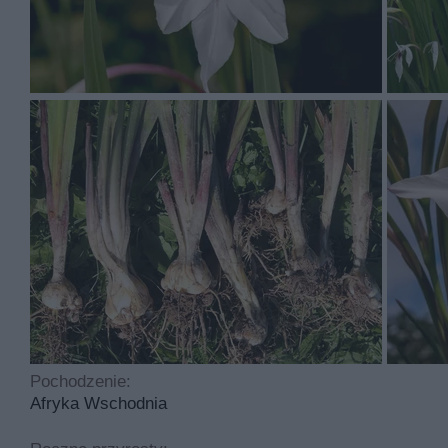
Gladiola ma kwiaty w kolorach takich jak biały które kw
Acidantera to roślina, którą sadzimy w maju . Mieczyk 
odczyn gleby to obojętny. Roślina jest wrażliwa na chor
Najczęściej spotykane choroby dotykające tą roślinę to
acidantera wymaga nawożenia i potrzebuje cyklicznego 
Pochodzenie:
Afryka Wschodnia