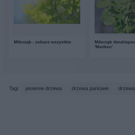
Miłorząb - zobacz wszystkie
Miłorząb dwuklapo
'Mariken'
Tagi:
jesienne drzewa
drzewa parkowe
drzewa