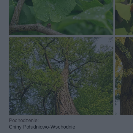
Miłorząb japoński rośnie rocznie od 15 do 25 cm i po 
dwuklapowego jest wyprostowany i rozłożysty.
Miłorząb japoński ma kwiaty w kolorach takich jak żółty
Miłorząb dwudzielny to roślina, którą sadzimy w kwietniu
półzacienione, a sama uprawa jest łatwa. Idealny odczy
Najczęściej spotykane choroby dotykające tą roślinę to
cyklicznego przycinania.
Pochodzenie:
Chiny Południowo-Wschodnie