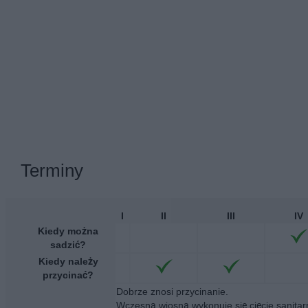
Terminy
I
II
III
IV
Kiedy można
sadzić?
Kiedy należy
przycinać?
Dobrze znosi przycinanie.
Wczesną wiosną wykonuje się cięcie sanitar