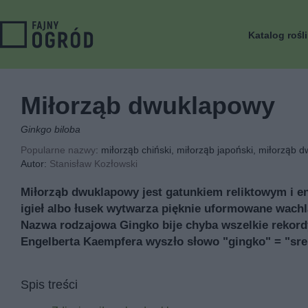
Katalog rośl
Miłorząb dwuklapowy
Ginkgo biloba
Popularne nazwy
: miłorząb chiński, miłorząb japoński, miłorząb 
Autor:
Stanisław Kozłowski
Miłorząb dwuklapowy jest gatunkiem reliktowym i e
igieł albo łusek wytwarza pięknie uformowane wachl
Nazwa rodzajowa Gingko bije chyba wszelkie rekordy
Engelberta Kaempfera wyszło słowo "gingko" = "sre
Spis treści