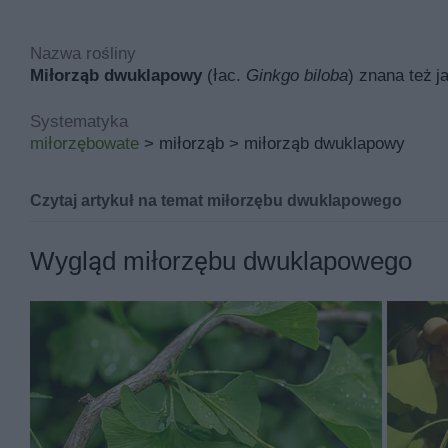
Nazwa rośliny
Miłorząb dwuklapowy
(łac.
Ginkgo biloba
) znana też 
Systematyka
miłorzębowate
> miłorząb > miłorząb dwuklapowy
Czytaj artykuł na temat miłorzębu dwuklapowego
Miłorząb dwuklapowy znana pod łacińską nazwą
ginkgo
Wygląd miłorzębu dwuklapowego
Inne nazwy miłorzębu dwuklapowego to między innymi mi
Jej miejsce pochodzenia to Chiny Południowo-Wschodnie
przydomowy, ogród leśny, ogród japoński i ogród natura
Podstawowymi walorami miłorzębu dwuklapowego są ciek
liści i długowieczna. Miłorząb chiński jest lecznicza.