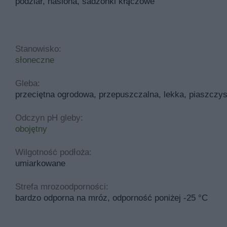
podział, nasiona, sadzonki kłączowe
Stanowisko:
słoneczne
Gleba:
przeciętna ogrodowa, przepuszczalna, lekka, piaszczyst
Odczyn pH gleby:
obojętny
Wilgotność podłoża:
umiarkowane
Strefa mrozoodporności:
bardzo odporna na mróz, odporność poniżej -25 °C