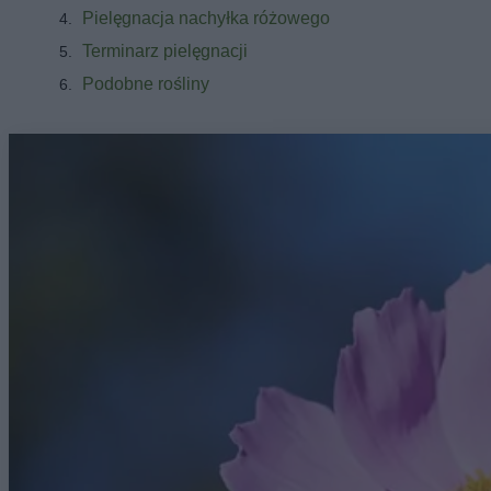
Pielęgnacja nachyłka różowego
Terminarz pielęgnacji
Podobne rośliny