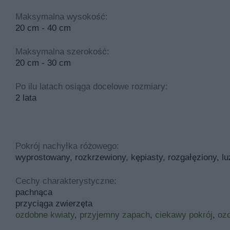
Maksymalna wysokość:
20 cm - 40 cm
Maksymalna szerokość:
20 cm - 30 cm
Po ilu latach osiąga docelowe rozmiary:
2 lata
Pokrój nachyłka różowego:
wyprostowany, rozkrzewiony, kępiasty, rozgałęziony, lu
Cechy charakterystyczne:
pachnąca
przyciąga zwierzęta
ozdobne kwiaty
,
przyjemny zapach
,
ciekawy pokrój
,
ozd