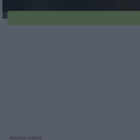
nachylek-rozowy-1
Nazwa rośliny