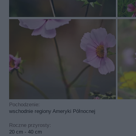
ciemnnozielone i igłowate
Nachyłek różowy to roślina, którą sadzimy w kwietniu ,
Idealny odczyn gleby to obojętny. Roślina jest bardzo o
Najczęściej spotykane choroby dotykające tą roślinę t
potrzebuje cyklicznego przycinania.
Pochodzenie:
wschodnie regiony Ameryki Północnej
Roczne przyrosty:
20 cm - 40 cm