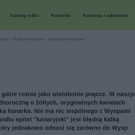
Katalog roślin
Poradniki
Aranżacja i zabudowa
dowa
Roślina kwiatowa
Nasturcja kanarkowa
 gdzie rośnie jako wieloletnie pnącze. W naszy
dnoroczną o żółtych, oryginalnych kwiatach
aka kanarka. Nie ma nic wspólnego z Wyspami
dlu epitet "kanaryjski" jest błędną kalką
który jednakowo odnosi się zarówno do Wysp