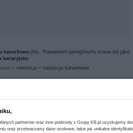
ja kanarkowa
(łac.
Tropaeolum peregrinum
) znana też jako
a kanaryjska
owate
> nasturcja > nasturcja kanarkowa
tropaeolum peregrinum
to roślina jednoroczna.
i nasturcja kanaryjska
iku,
arunkach nadaje się do miejsc uprawy takich jak ogród
fanych partnerów oraz inne podmioty z Grupy KB.pl uzyskujemy do
 naturalny.
niu oraz przetwarzamy dane osobowe, takie jak unikalne identyfikat