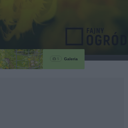
Galeria
5