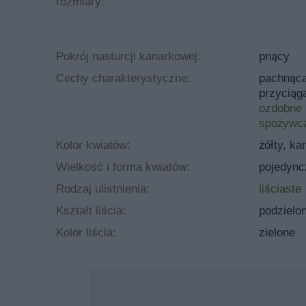
rozmiary:
Pokrój nasturcji kanarkowej:
pnący
Cechy charakterystyczne:
pachnąc
przyciąg
ozdobne 
spożywc
Kolor kwiatów:
żółty, k
Wielkość i forma kwiatów:
pojedync
Rodzaj ulistnienia:
liściaste
Kształt liścia:
podzielo
Kolor liścia:
zielone