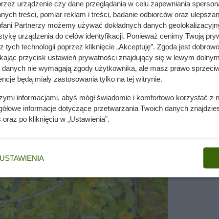
przez urządzenie czy dane przeglądania w celu zapewniania sperson
 ozdobne kwiaty, przyjemny zapach, ciekawy pokrój, ozdob
ych treści, pomiar reklam i treści, badanie odbiorców oraz ulepszan
a kanaryjska jest jadalna.
fani Partnerzy możemy używać dokładnych danych geolokalizacyjn
tykę urządzenia do celów identyfikacji. Ponieważ cenimy Twoją pry
400 cm i po 1 roku osiąga wysokość od 200 do 400 cm i
z tych technologii poprzez kliknięcie „Akceptuję”. Zgoda jest dobro
narkowej jest pnący.
ikając przycisk ustawień prywatności znajdujący się w lewym dolnym
a danych nie wymagają zgody użytkownika, ale masz prawo sprzeciw
h jak żółty i kanarkowy które kwitną w miesiącach czerwiec
ncje będą miały zastosowania tylko na tej witrynie.
śliny są zielone i podzielone
szymi informacjami, abyś mógł świadomie i komfortowo korzystać z
 maju . Nasturcja kanaryjska najbardziej lubi stanowisko
gółowe informacje dotyczące przetwarzania Twoich danych znajdzi
łatwa. Idealny odczyn gleby to obojętny. Roślina jest bardz
s
oraz po kliknięciu w „Ustawienia”.
inę to a najczęściej niszczące ją szkodniki to ślimaki. nast
USTAWIENIA
yklicznego przycinania.