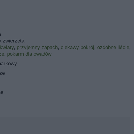
a
a zwierzęta
kwiaty
,
przyjemny zapach
,
ciekawy pokrój
,
ozdobne liście
,
ze
,
pokarm dla owadów
anarkowy
ze
ne