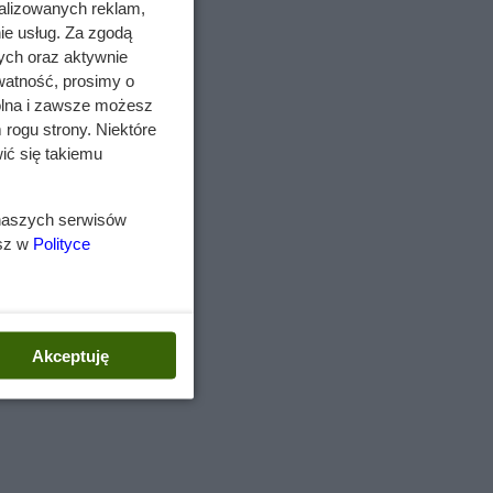
alizowanych reklam,
ne
ie usług. Za zgodą
ych oraz aktywnie
watność, prosimy o
wolna i zawsze możesz
 rogu strony. Niektóre
ić się takiemu
,
 naszych serwisów
esz w
Polityce
o
urcja
Akceptuję