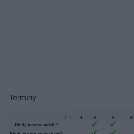
Terminy
I
II
III
IV
V
VI
Kiedy można sadzić?
Kiedy można przesadzać?