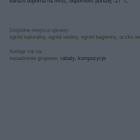
bardzo odporna na mróz, odporność poniżej -27 °C
Dogodne miejsca uprawy:
ogród naturalny
,
ogród wodny
,
ogród bagienny
,
oczko w
Nadaje się na:
nasadzenie grupowe
, rabaty, kompozycje