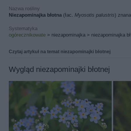
Nazwa rośliny
Niezapominajka błotna
(łac.
Myosotis palustris
) znana
Systematyka
ogórecznikowate
> niezapominajka > niezapominajka bł
Czytaj artykuł na temat niezapominajki błotnej
Niezapominajka błotna (Myosot
Wygląd niezapominajki błotnej
Niezapominajki w całej Europie występują dziko, w Pols
decyduje się na uprawę tych niezwykłych roślin w ogro
niebieskookich roślinek.
Jeśli szukasz więcej porad i informacji, sprawdź także
z
Niezapominajki w ogrodzie